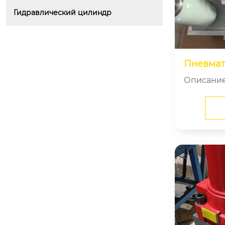
Гидравлический цилиндр
Пневмат
Описание прод
ская гидр
о устро