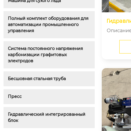
Машина для сухого льда
Полный комплект оборудования для 
Гидравли
автоматизации промышленного 
Описание проду
управления
кая насос
естная 
Система постоянного напряжения 
карбонизации графитовых 
электродов
Бесшовная стальная труба
Пресс
Гидравлический интегрированный 
блок