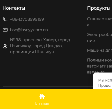
Контакты
Продукты
Стандартна
+86-13708999199
а
bsc@bscyy.com.cn
Электрооб
№ 98, проспект Хайер, город
ние
Цзяочжоу, город Циндао,
Машина для
провинция Шаньдун
Полный ком
автоматиз
авления
Мы исп
Продол
конфид

Авторские прав
Главная