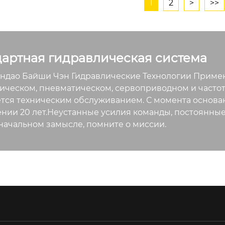
1
2
>
>>
дартная гидравлическая система
дао Байши Чэн Гидравлические Технологии Примен
ическом, пневматическом, сервоприводном и частот
тся техническим обслуживанием. С момента основа
нии 20 лет.Неустанные усилия команды, постоянные
начальном замысле, помните о миссии.