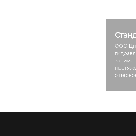
Стан
ООО Цин
гидравл
занимае
протяже
о перво