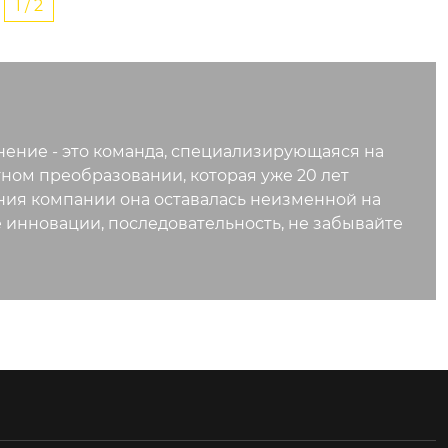
1 / 2
ение - это команда, специализирующаяся на
ном преобразовании, которая уже 20 лет
ния компании она оставалась неизменной на
 инновации, последовательность, не забывайте