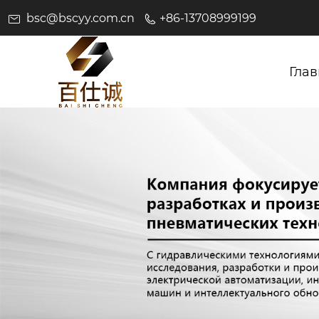
bsc@bscyy.com.cn
+86-13708999199
Глав