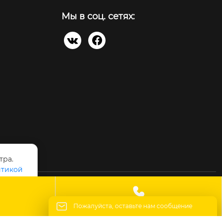
Мы в соц. сетях:


тра.
тикой

огии Применение
Контакты
Пожалуйста, оставьте нам сообщение