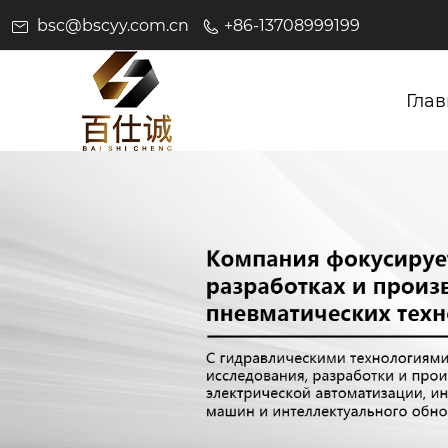
bsc@bscyy.com.cn
+86-13708999199
Глав