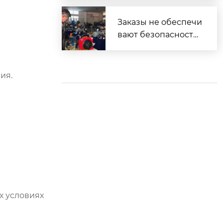
плуатации
Заказы не обеспечи
вают безопасность.
Безопасность обес
печивает наличие в
озможностей.
ия.
х условиях