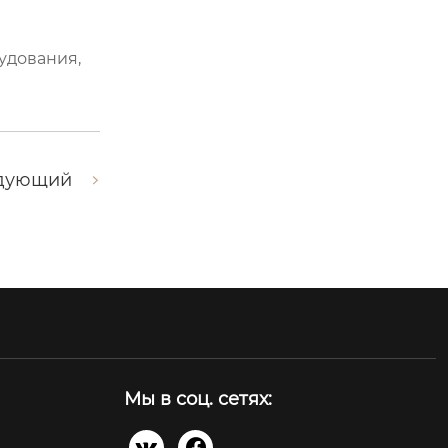
удования,
дующий
Мы в соц. сетях:

