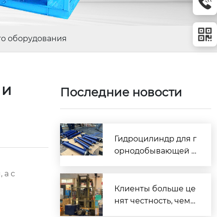
го оборудования
 и
Последние новости
я
Гидроцилиндр для г
орнодобывающей т
ехники: 7 требован
 а с
ий, обеспечивающи
х надежную работу
Клиенты больше це
оборудования в тя
нят честность, чем
желых условиях экс
безупречность.