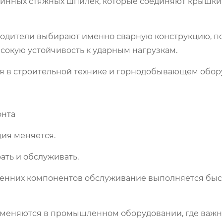
инных стяжных шпилек, которые соединяют крышки 
водители выбирают именно сварную конструкцию, п
сокую устойчивость к ударным нагрузкам.
я в строительной технике и горнодобывающем обор
онта
ция меняется.
ть и обслуживать.
енних компонентов обслуживание выполняется быс
именяются в промышленном оборудовании, где важн