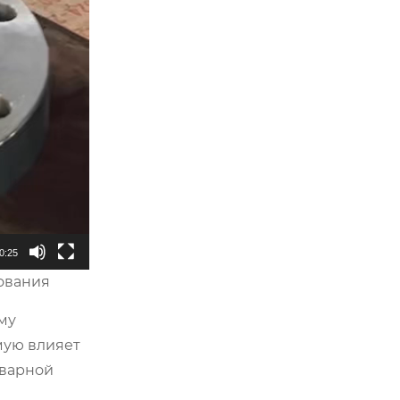
0:25
дования
му
мую влияет
сварной