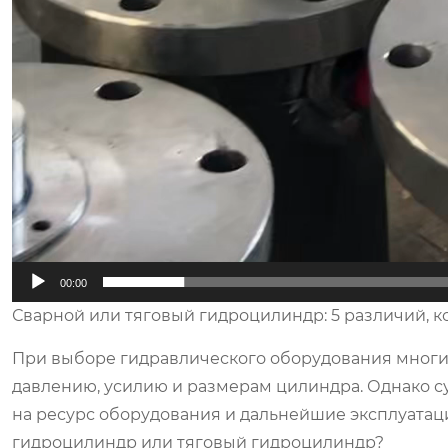
00:00
Сварной или тяговый гидроцилиндр: 5 различий, 
При выборе гидравлического оборудования мног
давлению, усилию и размерам цилиндра. Однако с
на ресурс оборудования и дальнейшие эксплуатац
гидроцилиндр или тяговый гидроцилиндр?