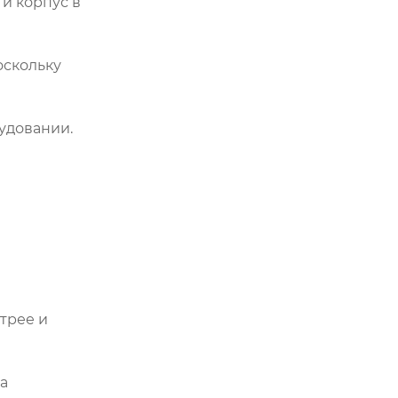
и корпус в
оскольку
удовании.
трее и
а