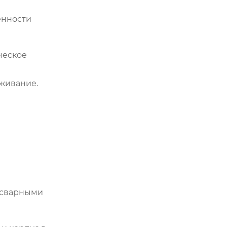
енности
ческое
живание.
 сварными