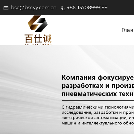
bsc@bscyy.com.cn
+86-13708999199
Глав