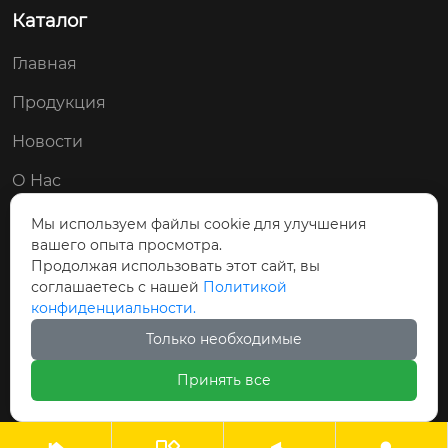
Каталог
Главная
Продукция
Новости
О Нас
Контакты
Мы используем файлы cookie для улучшения
вашего опыта просмотра.
Мы в соц. сетях:
Продолжая использовать этот сайт, вы
соглашаетесь с нашей
Политикой


конфиденциальности.
Только необходимые
Принять все
Авторские права © ООО Циндао Байши Чэн
Гидравлические Технологии Применение