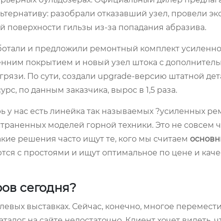
тернативу: разобрали отказавший узел, провели экс
й поверхности гильзы из-за попадания абразива.
ботали и предложили ремонтный комплект усиленн
ренним покрытием и новый узел штока с дополнител
язи. По сути, создали upgrade-версию штатной дета
рс, по данным заказчика, вырос в 1,5 раза.
ь у нас есть линейка так называемых ?усиленных р
траненных моделей горной техники. Это не совсем 
акие решения часто ищут те, кого мы считаем
основ
ся с простоями и ищут оптимальное по цене и каче
ров сегодня?
левых выставках. Сейчас, конечно, многое перемести
талог на сайте недостаточно. Клиент хочет видеть, ч