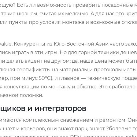
ающую? Есть ли возможность проверить посадочные 
такие нюансы, считая их мелочью. А для нас это кри
чили пункты про условия монтажа и возможные откл
value. Конкуренты из Юго-Восточной Азии часто захо
сь играть в эти игры. Но для горной техники деше
и делать акцент на другом: да, наша цена может быт
ключая сертификаты на материалы и протоколы испы
ер, при минус 50°C), и главное — техническую подде
я консультации по монтажу и обкатке. Это сработало. 
рьезной поломки.
щиков и интеграторов
анимаются комплексным снабжением и ремонтом. Он
-шахт и карьеров, они знают парк, знают ?болевые т