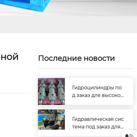
рной
Последние новости
Гидроцилиндры по
д заказ для высокоч
астотной работы: ув
еличение ресурса и
стабильности обор
Гидравлическая сис
удования на 40%
тема под заказ для
промышленного об