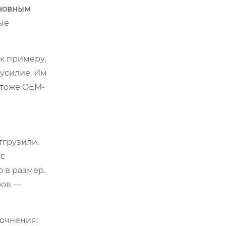
новным
ые
 к примеру,
 усилие. Им
 тоже OEM-
тгрузили.
 с
 в размер.
ров —
точнения: