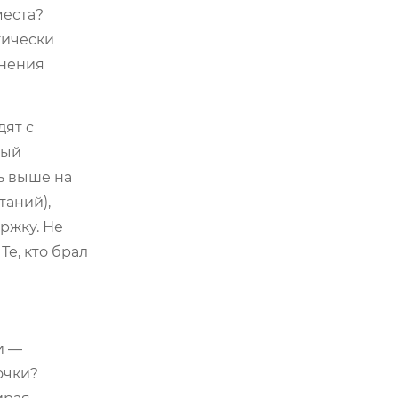
места?
тически
онения
дят с
вый
ь выше на
таний),
ржку. Не
Те, кто брал
и —
очки?