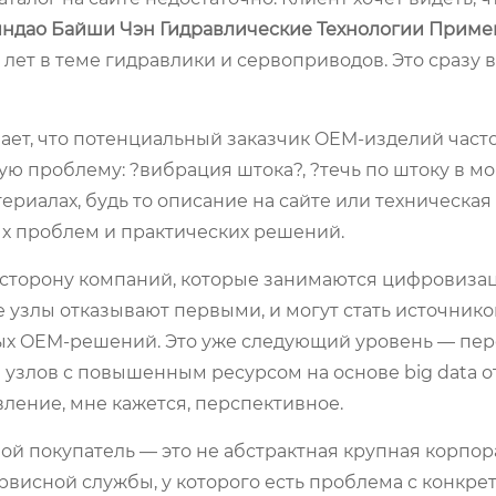
ндао Байши Чэн Гидравлические Технологии Прим
20 лет в теме гидравлики и сервоприводов. Это сразу
ает, что потенциальный заказчик OEM-изделий част
ю проблему: ?вибрация штока?, ?течь по штоку в мор
риалах, будь то описание на сайте или техническая 
х проблем и практических решений.
в сторону компаний, которые занимаются цифровиза
е узлы отказывают первыми, и могут стать источник
ых OEM-решений. Это уже следующий уровень — пер
 узлов с повышенным ресурсом на основе big data о
вление, мне кажется, перспективное.
ной покупатель — это не абстрактная крупная корпор
висной службы, у которого есть проблема с конкре