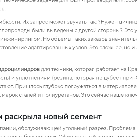
т техническое задание для OEM-производителя, соб
в.
бкости. Их запрос может звучать так: ?Нужен цилинд
маслопроводы были выведены с другой стороны?. Это 
-инжинирингом. Но объемы таких заказов значитель
отовление адаптированных узлов. Это сложнее, но и
идроцилиндров
для техники, которая работает на К
ть) и уплотнениям (резина, которая не дубеет при -
тают. Пришлось глубоко погружаться в материалове
 марок сталей и полиуретанов. Это сейчас наше клю
ом раскрыла новый сегмент
омпании, обслуживающей угольный разрез. Проблема
карьерных бульдозерах. Официальный дилер предлаг