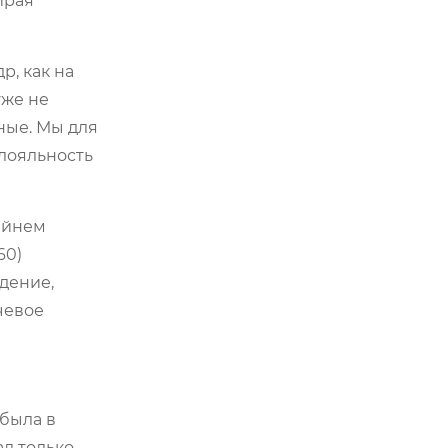
ирая
р, как на
уже не
ные. Мы для
 лояльность
райнем
60)
дение,
чевое
 была в
ал только