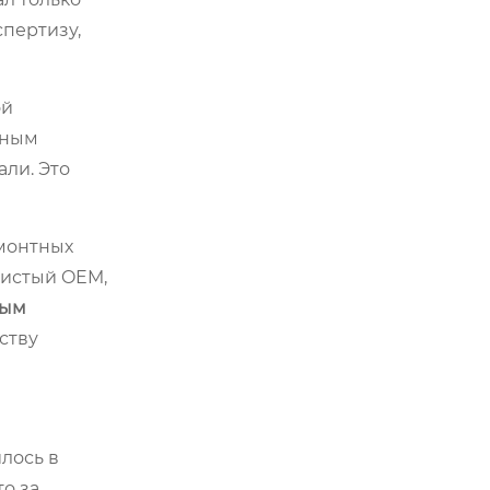
пертизу,
ой
ьным
ли. Это
емонтных
чистый OEM,
ным
ству
лось в
то за