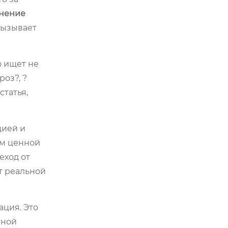
енение
 вызывает
о ищет не
оз?, ?
статья,
цией и
ом ценной
еход от
т реальной
ация. Это
тной