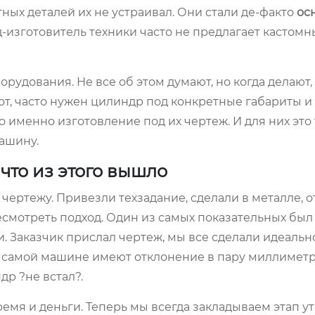
тных деталей их не устраивал. Они стали де-факто
ос
-изготовитель техники часто не предлагает кастомн
рудования. Не все об этом думают, но когда делают,
от, часто нужен цилиндр под конкретные габариты и
о именно изготовление под их чертеж. И для них это
машину.
что из этого вышло
 чертежу. Привезли техзадание, сделали в металле, о
смотреть подход. Один из самых показательных был
 Заказчик прислал чертеж, мы все сделали идеально
на самой машине имеют отклонение в пару миллимет
др ?не встал?.
емя и деньги. Теперь мы всегда закладываем этап у