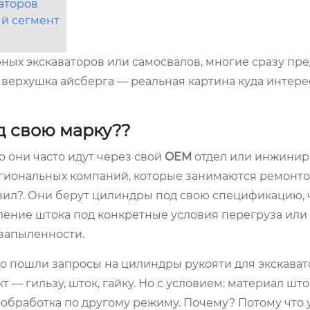
аторов
ый сегмент
ных экскаваторов или самосвалов, многие сразу пр
верхушка айсберга — реальная картина куда интере
д свою марку??
о они часто идут через свой
OEM
отдел или инжини
региональных компаний, которые занимаются ремонт
вил?. Они берут цилиндры под свою спецификацию, 
ление штока под конкретные условия перегруза ил
 запыленности.
но пошли запросы на цилиндры рукояти для экскават
 — гильзу, шток, гайку. Но с условием: материал шт
ообработка по другому режиму. Почему? Потому что 