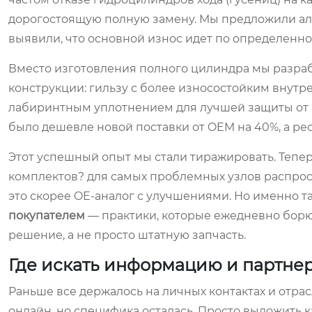
дорогостоящую полную замену. Мы предложили аль
выявили, что основной износ идет по определенно
Вместо изготовления полного цилиндра мы разра
конструкции: гильзу с более износостойким внут
лабиринтным уплотнением для лучшей защиты от гр
было дешевле новой поставки от OEM на 40%, а ресу
Этот успешный опыт мы стали тиражировать. Тепер
комплектов? для самых проблемных узлов распрос
это скорее OE-аналог с улучшениями. Но именно т
покупателем
— практики, которые ежедневно борют
решение, а не просто штатную запчасть.
Где искать информацию и партне
Раньше все держалось на личных контактах и отрас
онлайн, но специфика осталась. Просто выложить ка