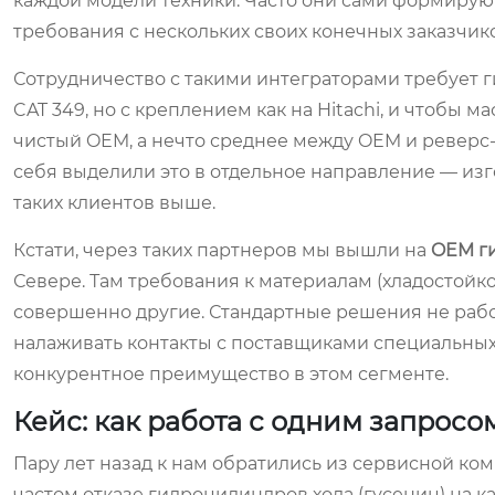
каждой модели техники. Часто они сами формирую
требования с нескольких своих конечных заказчико
Сотрудничество с такими интеграторами требует ги
CAT 349, но с креплением как на Hitachi, и чтобы 
чистый OEM, а нечто среднее между OEM и реверс
себя выделили это в отдельное направление — изг
таких клиентов выше.
Кстати, через таких партнеров мы вышли на
OEM г
Севере. Там требования к материалам (хладостойкос
совершенно другие. Стандартные решения не рабо
налаживать контакты с поставщиками специальных
конкурентное преимущество в этом сегменте.
Кейс: как работа с одним запрос
Пару лет назад к нам обратились из сервисной к
частом отказе гидроцилиндров хода (гусениц) на 