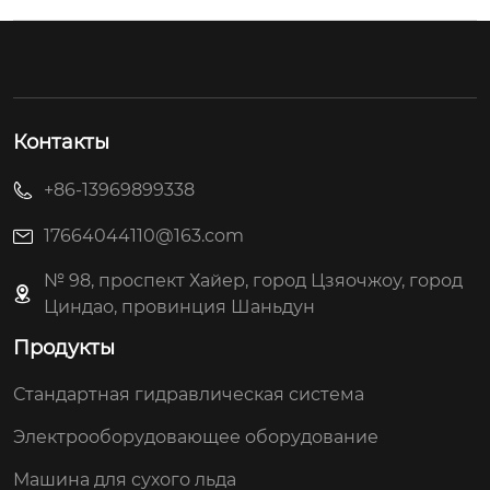
Контакты
+86-13969899338
17664044110@163.com
№ 98, проспект Хайер, город Цзяочжоу, город
Циндао, провинция Шаньдун
Продукты
Стандартная гидравлическая система
Электрооборудовающее оборудование
Машина для сухого льда