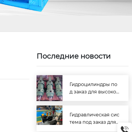
Последние новости
Гидроцилиндры по
д заказ для высокоч
астотной работы: ув
еличение ресурса и
стабильности обор
Гидравлическая сис
удования на 40%
тема под заказ для
промышленного об