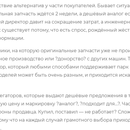
твие альтернатив у части покупателей. Бывает ситуа
ьная запчасть ждётся 2 недели, а дешёвый аналог ес
ый директор давит на сокращение затрат, а инженер
 существует потому, что есть спрос, рождённый жёс
формации.
ники, на которую оригинальные запчасти уже не про
ое производство или ?донорство? с других машин. Т
атор, который любыми способами поддерживает парк
оделей может быть очень разным, и приходится иска
регаторов, которые выдают дешёвые предложения в 
ю цену и маркировку ?аналог?, ?подходит для…?. Час
роны продавца. Купил, поставил — не работает? Сло
отому что на каждый случай грамотного выбора прихо
.