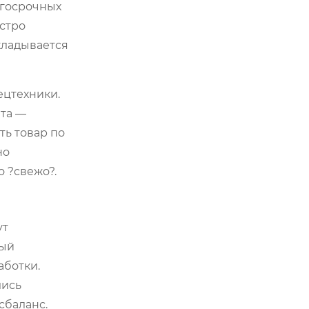
лгосрочных
стро
екладывается
ецтехники.
ата —
ть товар по
но
 ?свежо?.
ут
вый
аботки.
лись
сбаланс.