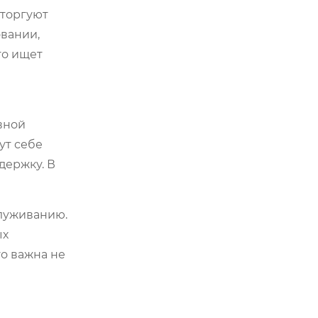
 торгуют
овании,
то ищет
вной
ут себе
держку. В
служиванию.
ых
го важна не