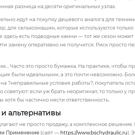
ная разница на десяти оригинальных узлах.
льно идут на покупку дешёвого аналога для техники
, для сельхозмашин, которые используются только 
же здесь есть подводные камни — тот же сезон может
йти замену оперативно не получится. Риск просто п
ии… Часто это просто бумажка. На практике, чтобы п
тация были идеальными, а это почти невозможно. Бо
на ?неправильные условия работы?, покупатель оста
 советуют: если уж брать неоригинал, то только у 
 хотя бы частично нести ответственность.
 и альтернативы
длагают не просто продажу, а комплексное решение.
гии Применение
(сайт —
https://www.bschydraulic.ru
). 