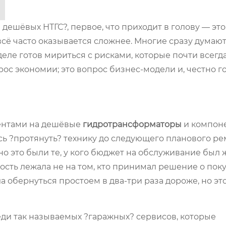
дешёвых НТГС?, первое, что приходит в голову — эт
сё часто оказывается сложнее. Многие сразу думают
 деле готов мириться с рисками, которые почти всегда
рос экономии; это вопрос бизнес-модели и, честно г
иентами на дешёвые
гидротрансформаторы
и компон
сь ?протянуть? технику до следующего планового ре
о это были те, у кого бюджет на обслуживание был 
ость лежала не на том, кто принимал решение о поку
ла обернуться простоем в два-три раза дороже, но эт
еди так называемых ?гаражных? сервисов, которые