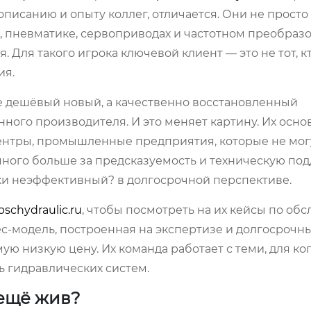
 описанию и опыту коллег, отличается. Они не просто
, пневматике, сервоприводах и частотном преобраз
. Для такого игрока ключевой клиент — это не тот, к
ия.
не дешёвый новый, а качественно восстановленный
ного производителя. И это меняет картину. Их осно
ентры, промышленные предприятия, которые не мог
много больше за предсказуемость и техническую под
ски неэффективный? в долгосрочной перспективе.
bschydraulic.ru
, чтобы посмотреть на их кейсы по об
ес-модель, построенная на экспертизе и долгосрочн
ую низкую цену. Их команда работает с теми, для ко
 гидравлических систем.
ещё жив?