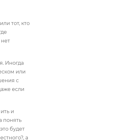
ли тот, кто
где
 нет
я. Иногда
еском или
шения с
 даже если
ить и
а понять
это будет
стного?, а