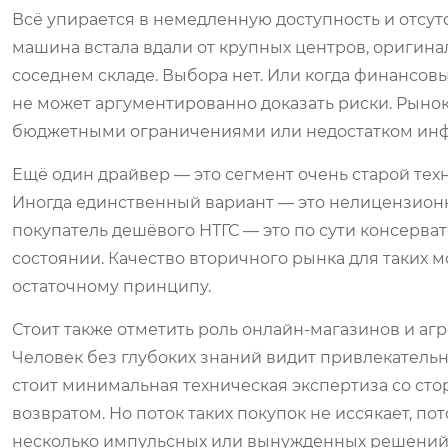
Всё упирается в немедленную доступность и отсутс
машина встала вдали от крупных центров, оригинал
соседнем складе. Выбора нет. Или когда финансов
не может аргументированно доказать риски. Рынок
бюджетными ограничениями или недостатком ин
Ещё один драйвер — это сегмент очень старой тех
Иногда единственный вариант — это нелицензионн
покупатель дешёвого НТГС — это по сути консерв
состоянии. Качество вторичного рынка для таких м
остаточному принципу.
Стоит также отметить роль онлайн-магазинов и аг
Человек без глубоких знаний видит привлекательну
стоит минимальная техническая экспертиза со сто
возвратом. Но поток таких покупок не иссякает, п
несколько импульсных или вынужденных решений