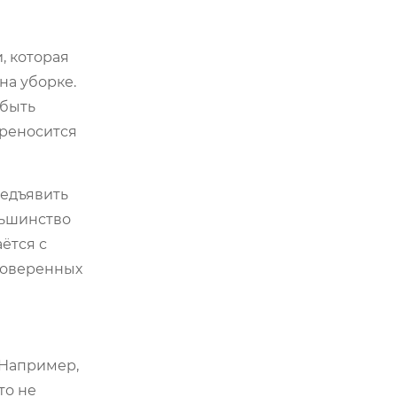
, которая
на уборке.
 быть
ереносится
редъявить
льшинство
ётся с
проверенных
 Например,
Это не