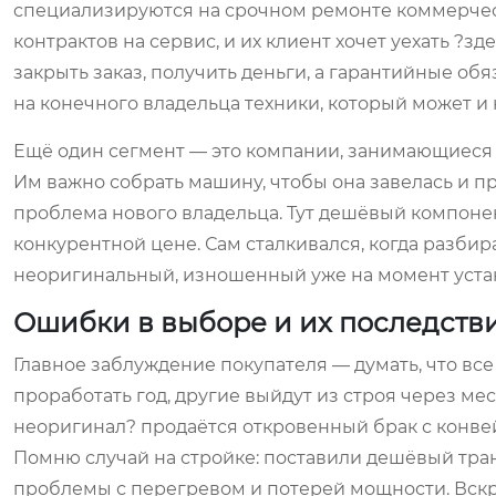
специализируются на срочном ремонте коммерческо
контрактов на сервис, и их клиент хочет уехать ?з
закрыть заказ, получить деньги, а гарантийные об
на конечного владельца техники, который может и
Ещё один сегмент — это компании, занимающиеся
Им важно собрать машину, чтобы она завелась и пр
проблема нового владельца. Тут дешёвый компоне
конкурентной цене. Сам сталкивался, когда разби
неоригинальный, изношенный уже на момент устан
Ошибки в выборе и их последств
Главное заблуждение покупателя — думать, что вс
проработать год, другие выйдут из строя через мес
неоригинал? продаётся откровенный брак с конве
Помню случай на стройке: поставили дешёвый тран
проблемы с перегревом и потерей мощности. Вскр