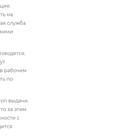
ция:
ть на
ная служба
ткими
изводятся.
ут
 в рабочем
ть по
топ выдачи.
то за этим
жности с
дится