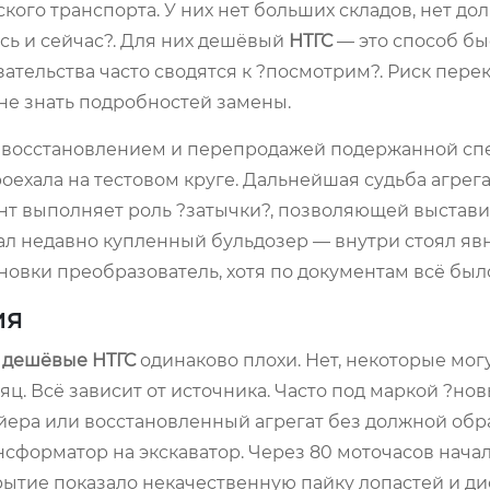
го транспорта. У них нет больших складов, нет до
десь и сейчас?. Для них дешёвый
НТГС
— это способ бы
язательства часто сводятся к ?посмотрим?. Риск пер
 не знать подробностей замены.
 восстановлением и перепродажей подержанной сп
оехала на тестовом круге. Дальнейшая судьба агрег
нт выполняет роль ?затычки?, позволяющей выстави
рал недавно купленный бульдозер — внутри стоял яв
овки преобразователь, хотя по документам всё было
ия
е
дешёвые НТГС
одинаково плохи. Нет, некоторые мог
яц. Всё зависит от источника. Часто под маркой ?но
йера или восстановленный агрегат без должной обр
сформатор на экскаватор. Через 80 моточасов нача
ытие показало некачественную пайку лопастей и ди