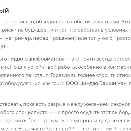
ный
п, а несколько, объединённых обстоятельствами. Это и
иски на будущее; или тот, кто работает в условиях, 
(например, перед продажей); или тот, у кого просто
ции.
ого
гидротрансформатора
— это почти всегда лотере
ми. Но для устойчивой работы, особенно в коммерч
дленного действия. Гораздо выгоднее строить отно
л оборудования, как та же
ООО Циндао Байши Чэн
,
ствовать, пока есть разрыв между желанием сэконом
бого специалиста — не просто осудить этот выбор, 
предложить более разумную альтернативу, даже если 
я узла. Ведь часто ?дешёвый? — это синоним ?неизве