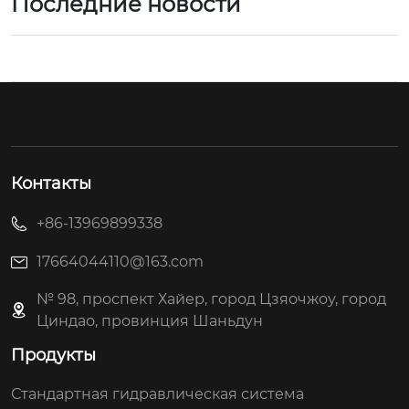
Последние новости
Контакты
+86-13969899338
17664044110@163.com
№ 98, проспект Хайер, город Цзяочжоу, город
Циндао, провинция Шаньдун
Продукты
Стандартная гидравлическая система