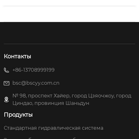
Контакты
+86-13708999199
bsc@bscyy.com.cn
№ 98, проспект Хайер, город Цзяочжоу, город
Циндао, провинция Шаньдун
Продукты
Стандартная гидравлическая система