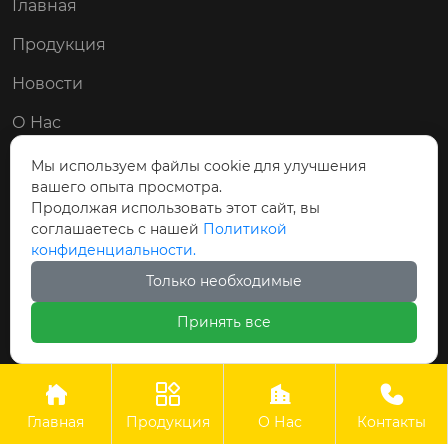
Главная
Продукция
Новости
О Нас
Контакты
Мы используем файлы cookie для улучшения
вашего опыта просмотра.
Мы в соц. сетях:
Продолжая использовать этот сайт, вы
соглашаетесь с нашей
Политикой


конфиденциальности.
Только необходимые
Принять все
Авторские права © ООО Циндао Байши Чэн
Гидравлические Технологии Применение




Главная
Продукция
О Нас
Контакты