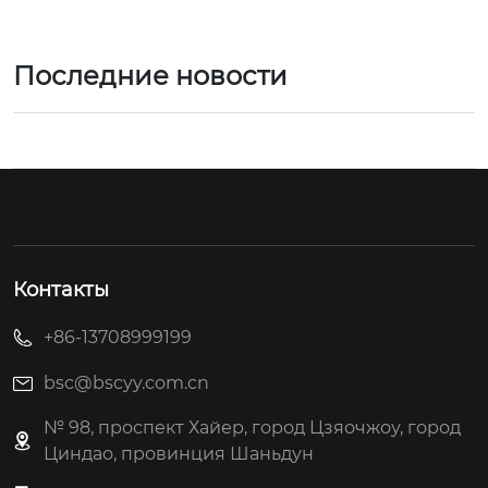
Последние новости
Контакты
+86-13708999199
bsc@bscyy.com.cn
№ 98, проспект Хайер, город Цзяочжоу, город
Циндао, провинция Шаньдун