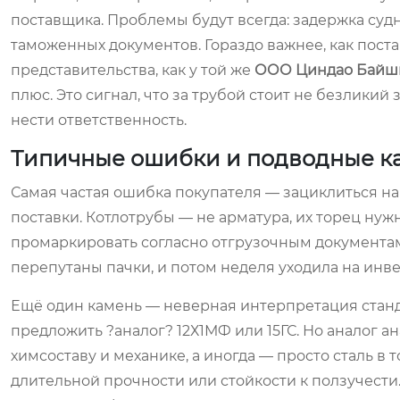
поставщика. Проблемы будут всегда: задержка су
таможенных документов. Гораздо важнее, как пост
представительства, как у той же
ООО Циндао Байш
плюс. Это сигнал, что за трубой стоит не безликий
нести ответственность.
Типичные ошибки и подводные к
Самая частая ошибка покупателя — зациклиться на 
поставки. Котлотрубы — не арматура, их торец нуж
промаркировать согласно отгрузочным документам.
перепутаны пачки, и потом неделя уходила на инве
Ещё один камень — неверная интерпретация станд
предложить ?аналог? 12Х1МФ или 15ГС. Но аналог а
химсоставу и механике, а иногда — просто сталь в
длительной прочности или стойкости к ползучести