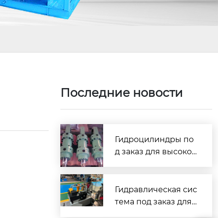
Последние новости
Гидроцилиндры по
д заказ для высокоч
астотной работы: ув
еличение ресурса и
стабильности обор
Гидравлическая сис
удования на 40%
тема под заказ для
промышленного об