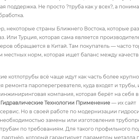
 поддержка. Не просто ?труба как у всех?, а понима
бработка.
ер, некоторые страны Ближнего Востока, которые ра
з. Или Турция, которая сама является производителе
ов обращается в Китай. Там покупатель — часто то
местных норм, которая ищет баланс между качеств
е котлотрубы всё чаще идут как часть более крупног
я ремонта пароперегревателя, куда входят и трубы, 
 инжиниринговая компания, которая берёт на себя в
Гидравлические Технологии Применение
— их сайт
сервис. Но в своей работе по модернизации гидрос
с необходимостью замены или изготовления трубопр
лотрубам по требованиям. Для такого профильного п
а партнёр, который гарантирует параметры металла 