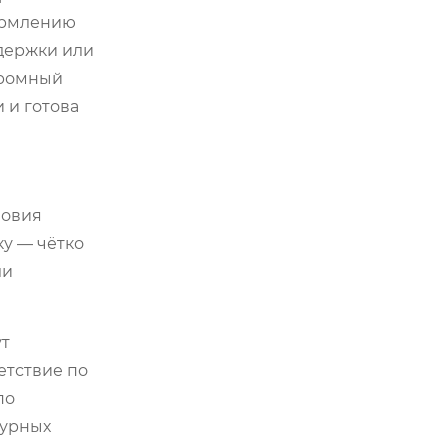
формлению
ддержки или
огромный
и и готова
ловия
ку — чётко
ли
ут
етствие по
по
турных