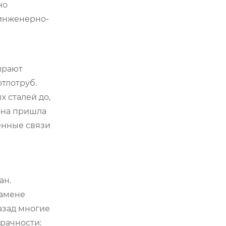
но
 инженерно-
ирают
отлотруб.
 сталей до,
 она пришла
енные связи
ан.
замене
азад многие
рачности: