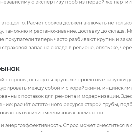
ть независимую экспертизу проб из первой же партии
 это долго. Расчёт сроков должен включать не только
зку, таможню и растаможивание, доставку до склада.
ые покупатели теперь часто разбивают крупный зака
страховой запас на складе в регионе, опять же, чер
рынок
ой стороны, останутся крупные проектные закупки д
нкурировать между собой и с корейскими, индийским
ованных поставок для ремонта и модернизации. Зде
ение: расчёт остаточного ресурса старой трубы, под
товых гнутых или змеевиковых элементов.
 и энергоэффективность. Спрос может сместиться в 