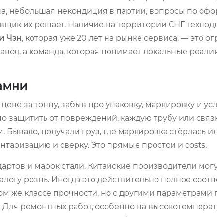
дна, небольшая некондиция в партии, вопросы по о
авщик их решает. Наличие на территории СНГ техпо
и Чэн
, которая уже 20 лет на рынке сервиса, — это 
 завод, а команда, которая понимает локальные реали
амни
цене за тонну, забыв про упаковку, маркировку и ус
но защитить от повреждений, каждую трубу или связ
 Бывало, получали груз, где маркировка стёрлась и
нтаризацию и сверку. Это прямые простои и costs.
артов и марок стали. Китайские производители мог
налогу рознь. Иногда это действительно полное соотв
 том же классе прочности, но с другими параметрами 
. Для ремонтных работ, особенно на высокотемпера