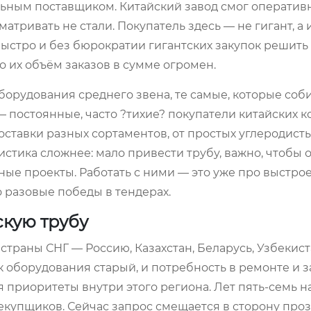
льным поставщиком. Китайский завод смог оператив
атривать не стали. Покупатель здесь — не гигант, а
ыстро и без бюрократии гигантских закупок решить
о их объём заказов в сумме огромен.
борудования среднего звена, те самые, которые соб
 постоянные, часто ?тихие? покупатели китайских к
ставки разных сортаментов, от простых углеродистых
истика сложнее: мало привести трубу, важно, чтобы
ные проекты. Работать с ними — это уже про выстро
о разовые победы в тендерах.
скую трубу
страны СНГ — Россию, Казахстан, Беларусь, Узбекист
к оборудования старый, и потребность в ремонте и 
я приоритеты внутри этого региона. Лет пять-семь н
рекупщиков. Сейчас запрос смещается в сторону проз