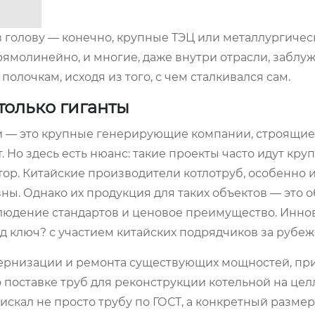
 в голову — конечно, крупные ТЭЦ или металлургичес
прямолинейно, и многие, даже внутри отрасли, заблу
олочкам, исходя из того, с чем сталкивался сам.
только гиганты
ки — это крупные генерирующие компании, строящи
Но здесь есть нюанс: такие проекты часто идут кр
ор. Китайские производители котлотруб, особенно 
ны. Однако их продукция для таких объектов — это 
блюдение стандартов и ценовое преимущество. Инно
од ключ? с участием китайских подрядчиков за рубеж
одернизации и ремонта существующих мощностей, пр
о поставке труб для реконструкции котельной на це
искал не просто трубу по ГОСТ, а конкретный размер