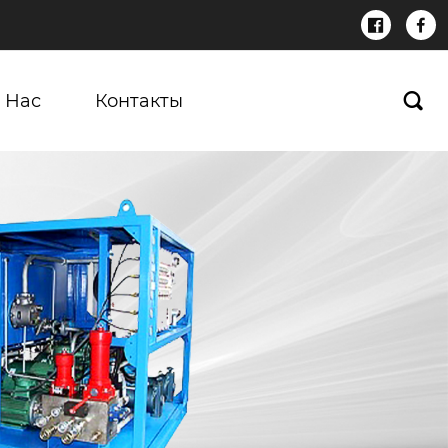


 Нас
Контакты
