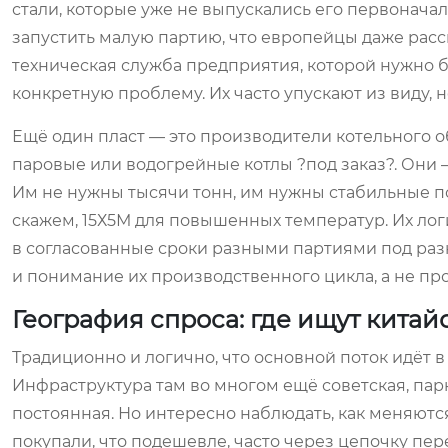
стали, которые уже не выпускались его первонача
запустить малую партию, что европейцы даже рассм
техническая служба предприятия, которой нужно б
конкретную проблему. Их часто упускают из виду, н
Ещё один пласт — это производители котельного о
паровые или водогрейные котлы ?под заказ?. Они —
Им не нужны тысячи тонн, им нужны стабильные по
скажем, 15Х5М для повышенных температур. Их лог
в согласованные сроки разными партиями под раз
и понимание их производственного цикла, а не пр
География спроса: где ищут китай
Традиционно и логично, что основной поток идёт в 
Инфраструктура там во многом ещё советская, пар
постоянная. Но интересно наблюдать, как меняютс
покупали, что подешевле, часто через цепочку пе