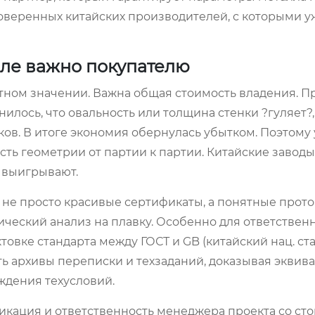
роверенных китайских производителей, с которыми у
еле важно покупателю
лютном значении. Важна общая стоимость владения. П
илось, что овальность или толщина стенки ?гуляет?,
ков. В итоге экономия обернулась убытком. Поэтому
сть геометрии от партии к партии. Китайские заводы
 выигрывают.
 не просто красивые сертификаты, а понятные прот
ический анализ на плавку. Особенно для ответствен
ктовке стандарта между ГОСТ и GB (китайский нац. ст
 архивы переписки и техзаданий, доказывая эквива
ждения техусловий.
икация и ответственность менеджера проекта со ст