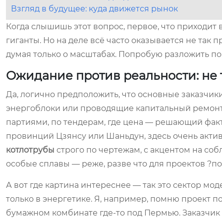
Взгляд в будущее: куда движется рынок
Когда слышишь этот вопрос, первое, что приходит
гиганты. Но на деле всё часто оказывается не так 
думая только о масштабах. Попробую разложить по п
Ожидание против реальности: не 
Да, логично предположить, что основные заказчи
энергоблоки или проводящие капитальный ремонт. 
партиями, по тендерам, где цена — решающий факт
провинций Цзянсу или Шаньдун, здесь очень актив
котлотрубы
строго по чертежам, с акцентом на со
особые сплавы — реже, разве что для проектов ?п
А вот где картина интереснее — так это сектор м
только в энергетике. Я, например, помню проект п
бумажном комбинате где-то под Пермью. Заказчик 