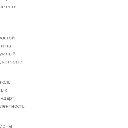
же есть
ростой
 и на
 умный
, которые
околы
ных
андарт)
лентность.
ороны