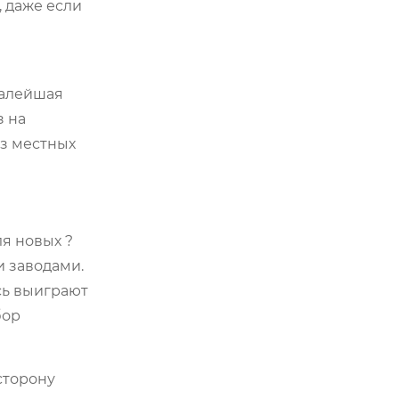
, даже если
 Малейшая
з на
ез местных
ля новых ?
и заводами.
сь выиграют
бор
сторону