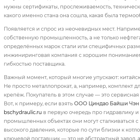
нужны сертификаты, прослеживаемость, техническая
какого именно стана она сошла, какая была термоо
Появляется и спрос из неочевидных мест. Наприм
собственную промышленность, а не только нефтега
определённых марок стали или специфичных размер
инжиниринговая компания с хорошим пониманием 
гибкостью поставщика.
Важный момент, который многие упускают: китайски
Не просто металлопрокат, а, например, комплект дл
крепёж. Покупатель в этом случае — это сервисная
Вот, к примеру, если взять
ООО Циндао Байши Чэн 
bschydraulic.ru
в первую очередь про гидравлику и 
промышленных объектах они могут сталкиваться 
высокого давления, которые по сути близки к кот
ключевой поставщик — это не абстрактный завод, 