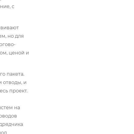
ние, с
звивают
м, но для
ргово-
ом, ценой и
о пакета.
и отводы, и
есь проект.
истем на
оводов
одрядчика
под