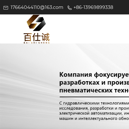
17664044110@163.com
+86-13969899338