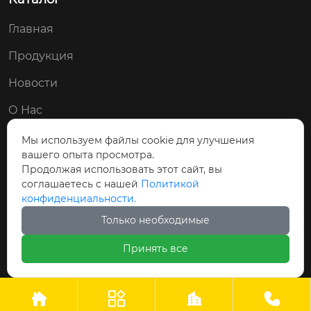
Главная
Продукция
Новости
О Нас
Контакты
Мы используем файлы cookie для улучшения
вашего опыта просмотра.
Мы в соц. сетях:
Продолжая использовать этот сайт, вы
соглашаетесь с нашей
Политикой


конфиденциальности.
Только необходимые
Принять все
Авторские права © ООО Циндао Байши Чэн
Гидравлические Технологии Применение



