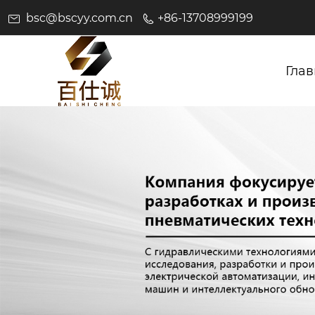
bsc@bscyy.com.cn
+86-13708999199
Глав