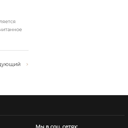
ляется
считанное
дующий
Мы в соц. сетях: