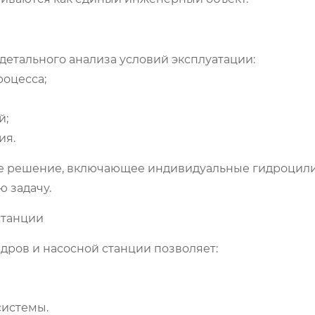
детального анализа условий эксплуатации:
роцесса;
й;
ия.
ое решение, включающее индивидуальные гидроцил
 задачу.
станции
ров и насосной станции позволяет:
системы.