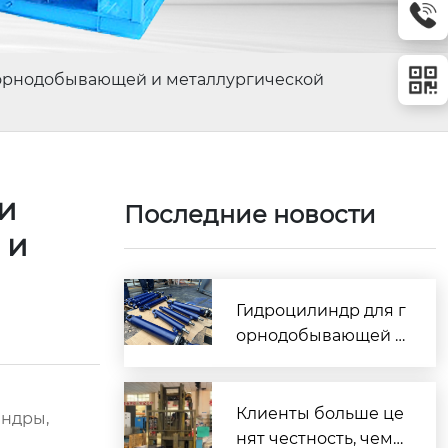
 горнодобывающей и металлургической
и
Последние новости
 и
Гидроцилиндр для г
орнодобывающей т
ехники: 7 требован
ий, обеспечивающи
х надежную работу
Клиенты больше це
ндры,
оборудования в тя
нят честность, чем