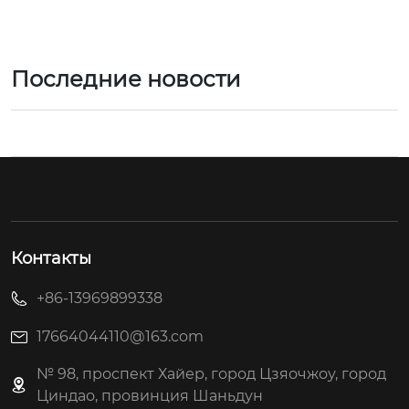
Последние новости
Контакты
+86-13969899338
17664044110@163.com
№ 98, проспект Хайер, город Цзяочжоу, город
Циндао, провинция Шаньдун