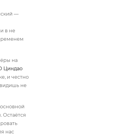
йский —
и в не
 временем
нёры на
 Циндао
е, и честно
 видишь не
 основной
. Остаётся
ировать
ля нас