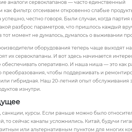
кие аналоги сервоклапанов — часто единственный
 как фильтр: отсеиваем откровенно слабые продукт
да успешно, честно говоря. Были случаи, когда партия
акой разброс параметров, что пришлось каждый вр
в тот момент не думалось, думалось о выживании про
производители оборудования теперь чаще выходят на
оят их сервоклапаны. И вот здесь начинается интере
 обеспечивать оперативно. И наша ниша — это как р
о преобразования, чтобы поддерживать и ремонтир
я или гибридная. Наш 20-летний опыт обслуживания 
дуктов изнутри.
дущее
, санкции, курсы. Если раньше можно было относите
й, то сейчас каналы усложнились. Китай, будучи гиг
зитным или альтернативным пунктом для многих ко