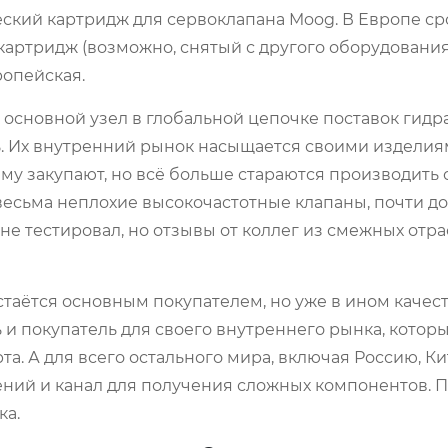
еский картридж для сервоклапана Moog. В Европе ср
картридж (возможно, снятый с другого оборудования
ропейская.
к основной узел в глобальной цепочке поставок гид
ль. Их внутренний рынок насыщается своими издели
му закупают, но всё больше стараются производить 
весьма неплохие высокочастотные клапаны, почти д
е не тестировал, но отзывы от коллег из смежных отр
 остаётся основным покупателем, но уже в ином качест
 и покупатель для своего внутреннего рынка, котор
а. А для всего остального мира, включая Россию, Ки
ний и канал для получения сложных компонентов. П
ка.