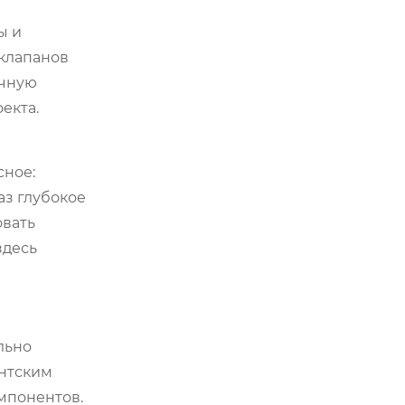
ы и
 клапанов
учную
екта.
сное:
аз глубокое
овать
здесь
льно
антским
мпонентов.