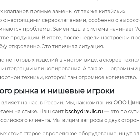
х клапанов прямые замены от тех же китайских
 Но с настоящими сервоклапанами, особенно с высоко
наются проблемы. Заменишь, а система начинает ?о
стве продукции. В итоге, после недели настроек и про
/у откровенно. Это типичная ситуация.
о не готовых изделий в чистом виде, а скорее техно
 интеграции или копирования. А также — огромный 
ортной техники, которой там огромное количество.
кого рынка и нишевые игроки
влияет на нас, в России. Мы, как компания
ООО Цин
отаем на стыке. Наш сайт
bschydraulic.ru
— это по сути
ийского клиента. Мы видим запросы с двух сторон
рых стоит старое европейское оборудование, ищут а