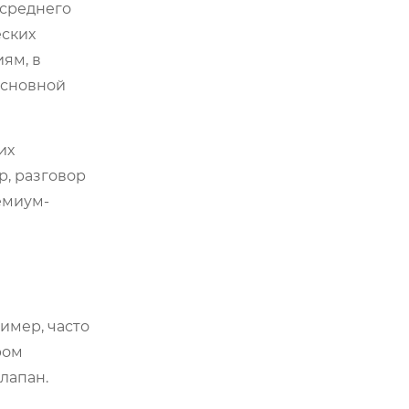
 среднего
еских
ям, в
Основной
их
р, разговор
емиум-
имер, часто
ром
лапан.