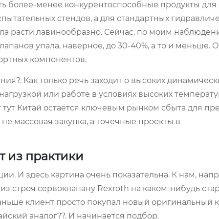
гать более-менее конкурентоспособные продукты для
спытательных стендов, а для стандартных гидравлич
ала расти лавинообразно. Сейчас, по моим наблюдени
панов упала, наверное, до 30-40%, а то и меньше. 
ортных компонентов.
ия?. Как только речь заходит о высоких динамическ
нагрузкой или работе в условиях высоких температу
 тут Китай остаётся ключевым рынком сбыта для пр
 не массовая закупка, а точечные проекты в
т из практики
и. И здесь картина очень показательна. К нам, напр
з строя сервоклапану Rexroth на каком-нибудь ста
Раньше клиент просто покупал новый оригинальный к
айский аналог??. И начинается подбор.