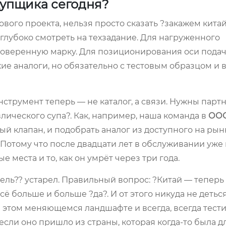
купщика сегодня?
ого проекта, нельзя просто сказать ?закажем кита
глубоко смотреть на техзадание. Для нагруженного
роверенную марку. Для позиционирования оси подач
ие аналоги, но обязательно с тестовым образцом и
нструмент теперь — не каталог, а связи. Нужны парт
влического супа?. Как, например, наша команда в
ООО
ый клапан, и подобрать аналог из доступного на рынк
л. Потому что после двадцати лет в обслуживании уже
е места и то, как он умрёт через три года.
тель?? устарел. Правильный вопрос: ?Китай — теперь
сё больше и больше ?да?. И от этого никуда не деться
 этом меняющемся ландшафте и всегда, всегда тест
 если оно пришло из страны, которая когда-то была д