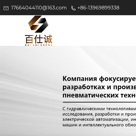
17664044110@163.com
+86-13969899338