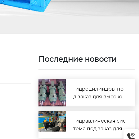
Последние новости
Гидроцилиндры по
д заказ для высокоч
астотной работы: ув
еличение ресурса и
стабильности обор
Гидравлическая сис
удования на 40%
тема под заказ для
промышленного об