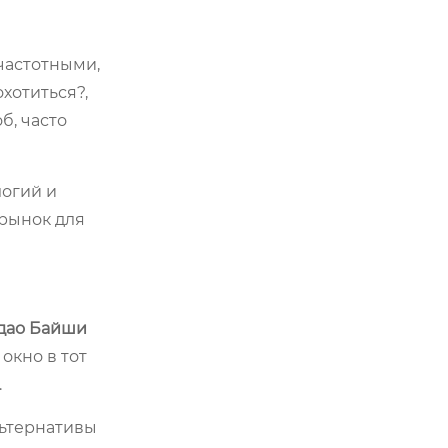
частотными,
хотиться?,
б, часто
логий и
рынок для
дао Байши
 окно в тот
.
льтернативы