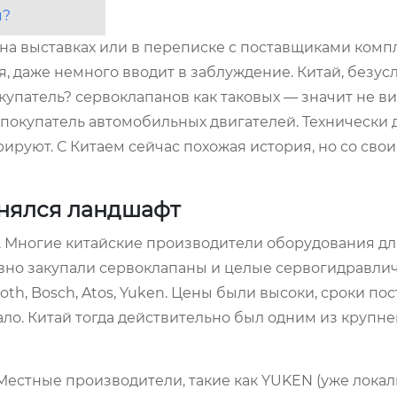
я?
х на выставках или в переписке с поставщиками ком
 даже немного вводит в заблуждение. Китай, безусл
купатель? сервоклапанов как таковых — значит не ви
 покупатель автомобильных двигателей. Технически д
ируют. С Китаем сейчас похожая история, но со сво
енялся ландшафт
у. Многие китайские производители оборудования дл
вно закупали сервоклапаны и целые сервогидравли
th, Bosch, Atos, Yuken. Цены были высоки, сроки пос
ало. Китай тогда действительно был одним из крупн
. Местные производители, такие как YUKEN (уже лока