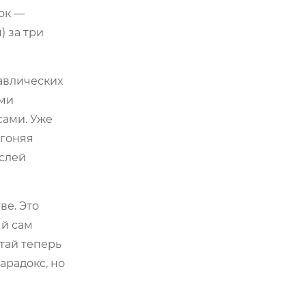
ок —
) за три
равлических
ями
сами. Уже
огоняя
аслей
ве. Это
ый сам
тай теперь
арадокс, но