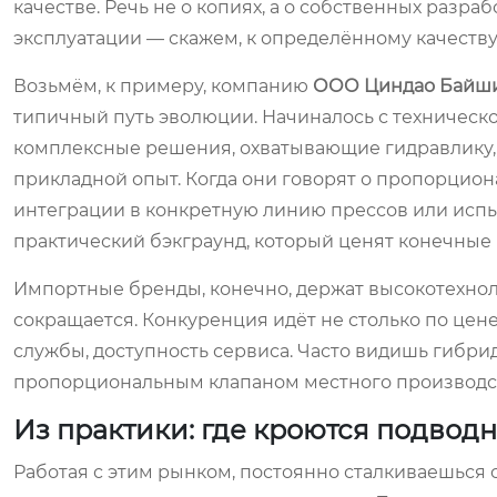
качестве. Речь не о копиях, а о собственных разр
эксплуатации — скажем, к определённому качеств
Возьмём, к примеру, компанию
ООО Циндао Байши
типичный путь эволюции. Начиналось с техническо
комплексные решения, охватывающие гидравлику,
прикладной опыт. Когда они говорят о пропорцион
интеграции в конкретную линию прессов или испыт
практический бэкграунд, который ценят конечные 
Импортные бренды, конечно, держат высокотехнол
сокращается. Конкуренция идёт не столько по цене
службы, доступность сервиса. Часто видишь гибр
пропорциональным клапаном местного производств
Из практики: где кроются подвод
Работая с этим рынком, постоянно сталкиваешься 