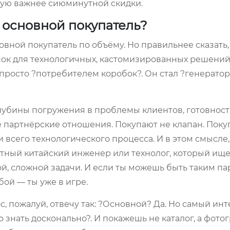
тую важнее сиюминутной скидки.
е основной покупатель?
овной покупатель по объёму. Но правильнее сказать, 
к для технологичных, кастомизированных решений
просто ?потребителем коробок?. Он стал ?генерато
т глубины погружения в проблемы клиентов, готовнос
е партнёрские отношения. Покупают не клапан. Поку
 всего технологического процесса. И в этом смысле
ретный китайский инженер или технолог, который ище
й, сложной задачи. И если ты можешь быть таким па
ой — ты уже в игре.
с, пожалуй, отвечу так: ?Основной? Да. Но самый ин
 знать досконально?. И покажешь не каталог, а фото