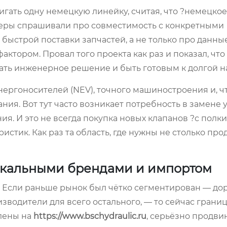
игать одну немецкую линейку, считая, что ?немецкое
енеры спрашивали про совместимость с конкретными
ыстрой поставки запчастей, а не только про данны
ктором. Провал того проекта как раз и показал, что
вать инженерное решение и быть готовым к долгой н
нергоносителей (NEV), точного машиностроения и, ч
ния. Вот тут часто возникает потребность в замене
 И это не всегда покупка новых клапанов ?с полки
истик. Как раз та область, где нужны не столько про
окальными брендами и импортом
. Если раньше рынок был чётко сегментирован — до
водители для всего остального, — то сейчас грани
влены на
https://www.bschydraulic.ru
, серьёзно продви