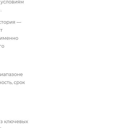
м условиям
.
история —
т
 именно
го
диапазоне
ость, срок
из ключевых