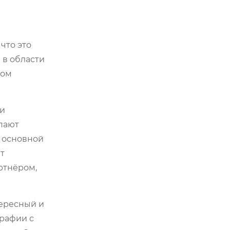
что это
 в области
ром
ти
пают
, основной
т
ртнёром,
тересный и
графии с