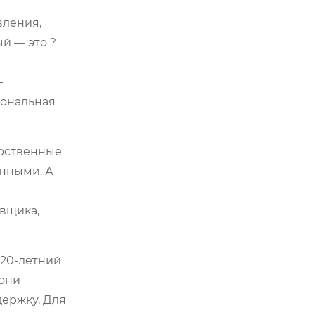
вления,
й — это ?
—
иональная
арственные
анными. А
авщика,
х 20-летний
 они
ержку. Для