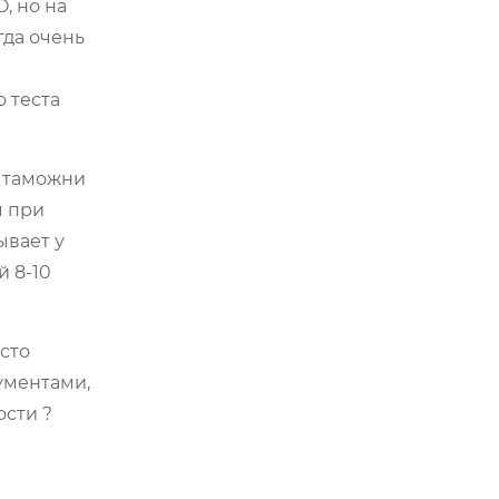
, но на
гда очень
 теста
я таможни
м при
ывает у
 8-10
сто
ументами,
ости ?