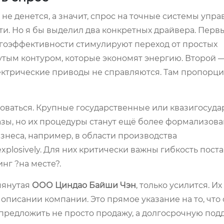
не денется, а значит, спрос на точные системы упра
и. Но я бы выделил два конкретных драйвера. Первы
гоэффективности стимулируют переход от простых
тым контуром, которые экономят энергию. Второй 
лектрические приводы не справляются. Там пропорц
роваться. Крупные государственные или квазигосуд
азы, но их процедуры станут ещё более формализов
знеса, например, в области производства
plosively. Для них критически важны гибкость пост
нг ?на месте?.
омянутая
ООО Циндао Байши Чэн
, только усилится. И
 описании компании. Это прямое указание на то, что
редложить не просто продажу, а долгосрочную подд