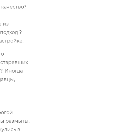
 качество?
е из
 подход ?
астройке.
то
 устаревших
?. Иногда
давцы,
рогой
цы размыты.
нулись в