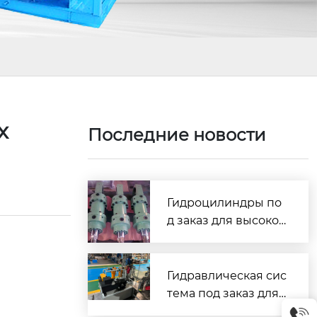
х
Последние новости
Гидроцилиндры по
д заказ для высокоч
астотной работы: ув
еличение ресурса и
стабильности обор
Гидравлическая сис
удования на 40%
тема под заказ для
промышленного об