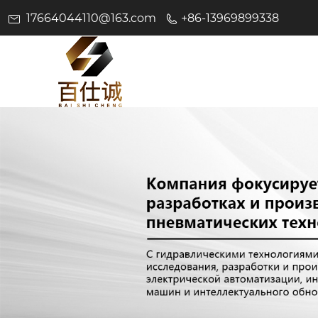
17664044110@163.com
+86-13969899338