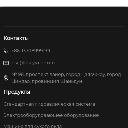
Контакты
+86-13708999199
bsc@bscyy.com.cn
№ 98, проспект Хайер, город Цзяочжоу, город
Циндао, провинция Шаньдун
Продукты
Стандартная гидравлическая система
Электрооборудовающее оборудование
Машина для сухого льда