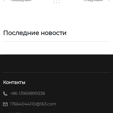
Последние новости
Контакты
+86-13969899338
17664044110@163.com