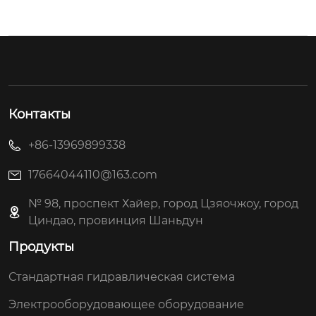
Контакты
+86-13969899338
17664044110@163.com
№ 98, проспект Хайер, город Цзяочжоу, город
Циндао, провинция Шаньдун
Продукты
Стандартная гидравлическая система
Электрооборудовающее оборудование