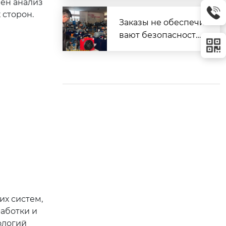
лен анализ
плуатации
 сторон.
Заказы не обеспечи
вают безопасность.
Безопасность обес
печивает наличие в
озможностей.
х систем,
работки и
ологий