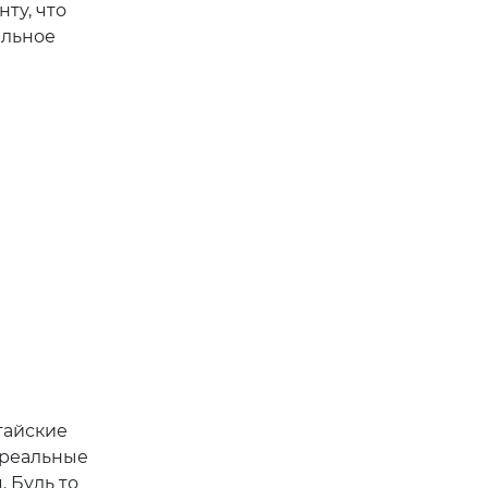
ту, что
ильное
тайские
 реальные
 Будь то