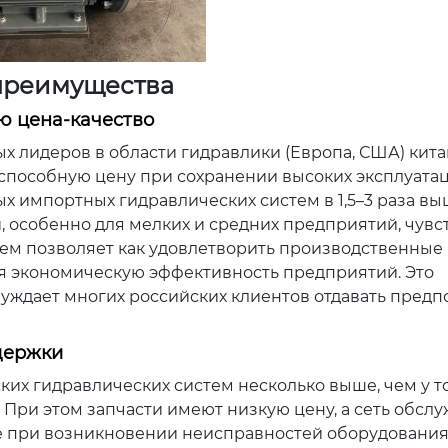
 преимущества
ю цена-качество
 лидеров в области гидравлики (Европа, США) кит
способную цену при сохранении высоких эксплуата
х импортных гидравлических систем в 1,5–3 раза выш
, особенно для мелких и средних предприятий, чув
тем позволяет как удовлетворить производственные 
ая экономическую эффективность предприятий. Это
уждает многих российских клиентов отдавать предп
держки
ких гидравлических систем несколько выше, чем у 
 При этом запчасти имеют низкую цену, а сеть обсл
ке при возникновении неисправностей оборудовани