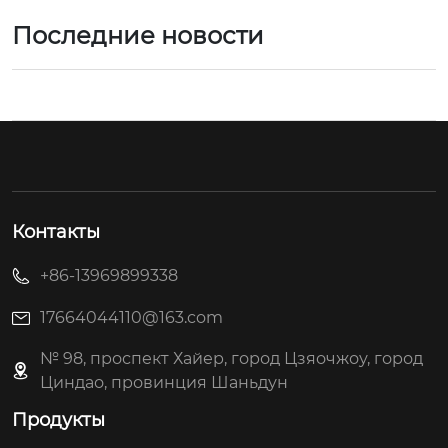
Последние новости
Контакты
+86-13969899338
17664044110@163.com
№ 98, проспект Хайер, город Цзяочжоу, город
Циндао, провинция Шаньдун
Продукты