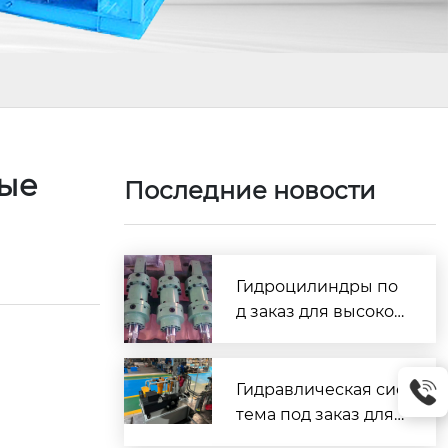
ные
Последние новости
Гидроцилиндры по
д заказ для высокоч
астотной работы: ув
еличение ресурса и
стабильности обор
Гидравлическая сис
удования на 40%
тема под заказ для
промышленного об