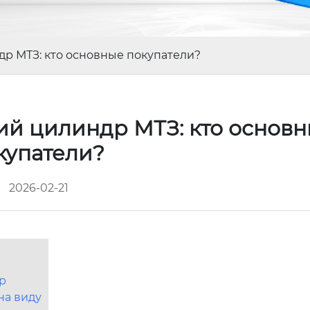
р МТЗ: кто основные покупатели?
й цилиндр МТЗ: кто основ
купатели?
2026-02-21
р
на виду