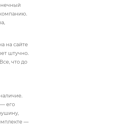
Конечный
 компанию.
а,
а на сайте
рет штучно.
се, что до
наличие.
 — его
оушину,
омплекте —