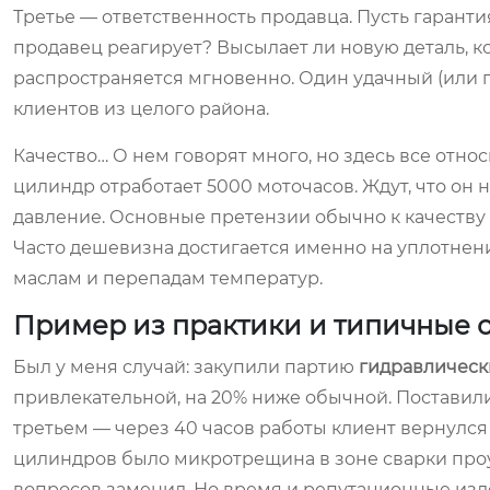
Третье — ответственность продавца. Пусть гарантия
продавец реагирует? Высылает ли новую деталь, к
распространяется мгновенно. Один удачный (или 
клиентов из целого района.
Качество… О нем говорят много, но здесь все отно
цилиндр отработает 5000 моточасов. Ждут, что он
давление. Основные претензии обычно к качеству
Часто дешевизна достигается именно на уплотнени
маслам и перепадам температур.
Пример из практики и типичные
Был у меня случай: закупили партию
гидравлическ
привлекательной, на 20% ниже обычной. Поставили 
третьем — через 40 часов работы клиент вернулся 
цилиндров было микротрещина в зоне сварки проуш
вопросов заменил. Но время и репутационные изд