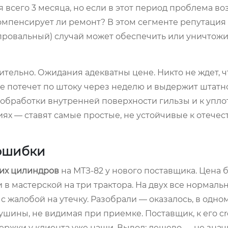
 всего 3 месяца, но если в этот период проблема воз
омпенсирует ли ремонт? В этом сегменте репутация
провальный) случай может обеспечить или уничтожи
сительно. Ожидания адекватны цене. Никто не ждет, 
 не потечет по штоку через неделю и выдержит штатн
 обработки внутренней поверхности гильзы и к упло
ях — ставят самые простые, не устойчивые к отече
 ошибки
их цилиндров
на МТЗ-82 у нового поставщика. Цена 
в мастерской на три трактора. На двух все нормально
с жалобой на утечку. Разобрали — оказалось, в одно
ины, не видимая при приемке. Поставщик, к его cre
ержки у клиента уже наши. Вывод: дешево — не знач