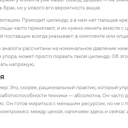
 брак, но у нового его вероятность выше.
ктацию. Приходит цилиндр, а в нем нет пальцев кр
альцы часто прикипают, и их нужно менять вместе с 
й поставщик всегда указывает: в комплекте или опц
аналоги рассчитаны на номинальное давление ниже
 упора, может просто порвать такой цилиндр. Об эт
вать напрямую.
ля
ер. Это, скорее, рациональный практик, который уп
 работоспособности техники — абсолютна. Он часто 
с. Он готов мириться с меньшим ресурсом, но не с
 компромисс между ценой, наличием здесь и сейчас 