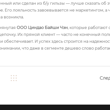
нный или сделан из б/у гильзы — лучше сказать об 
ое. Его лояльность завоевывается не маркетингом, а
а возникла.
омянутая
ООО Циндао Байши Чэн
, которые работают 
епочку. Их прямой клиент — часто не конечный поль
 и обеспечивает. И успех здесь строится на надежно
онимании, что даже в сегменте дешево слово работа
Сле