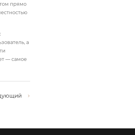
этом прямо
 честностью
с
зователь, а
сти
ет — самое
дующий