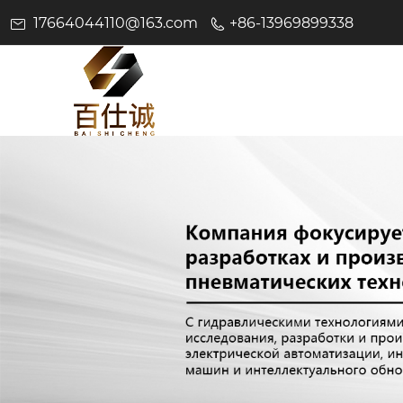
17664044110@163.com
+86-13969899338