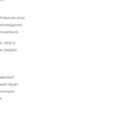
епления или
цилиндром.
ионально.
, чем у
ом редко
равляет
действует
 полным
и