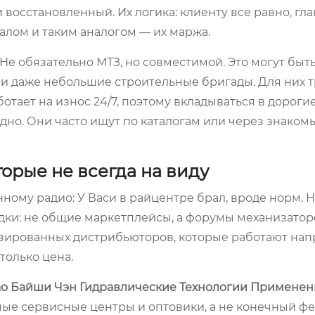
 восстановленный. Их логика: клиенту все равно, гл
алом и таким аналогом — их маржа.
 Не обязательно МТЗ, но совместимой. Это могут быт
и даже небольшие строительные бригады. Для них т
отает на износ 24/7, поэтому вкладываться в дороги
адно. Они часто ищут по каталогам или через знаком
торые не всегда на виду
нному радио: У Васи в райцентре брал, вроде норм. 
дки: не общие маркетплейсы, а форумы механизатор
изированных дистрибьюторов, которые работают на
только цена.
о Байши Чэн Гидравлические Технологии Применен
 самые сервисные центры и оптовики, а не конечный ф