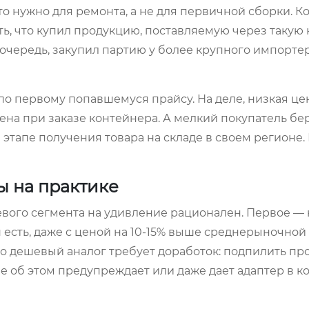
что нужно для ремонта, а не для первичной сборки. 
ь, что купил продукцию, поставляемую через такую
ю очередь, закупил партию у более крупного импортер
 первому попавшемуся прайсу. На деле, низкая цен
цена при заказе контейнера. А мелкий покупатель бе
тапе получения товара на складе в своем регионе. В
ы на практике
евого сегмента на удивление рационален. Первое — 
н есть, даже с ценой на 10-15% выше среднерыночной
то дешевый аналог требует доработок: подпилить пр
е об этом предупреждает или даже дает адаптер в к