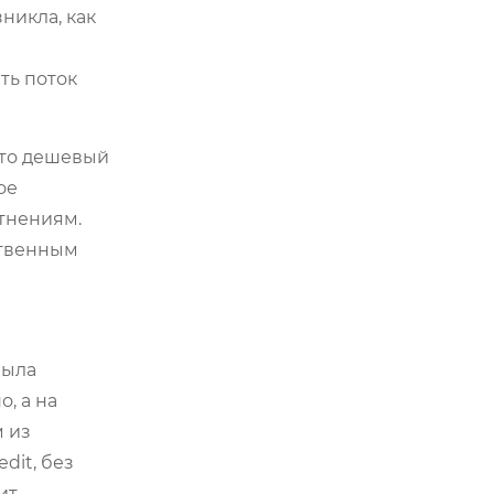
никла, как
ть поток
что дешевый
ое
тнениям.
ственным
была
, а на
м из
dit, без
ит