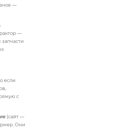
авное —
ь
рактор —
е запчасти
ых
Но если
ов,
прямую с
ие
(сайт —
ермер. Они