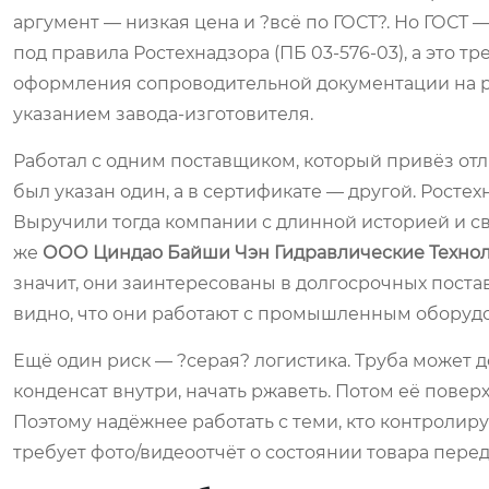
аргумент — низкая цена и ?всё по ГОСТ?. Но ГОСТ 
под правила Ростехнадзора (ПБ 03-576-03), а это т
оформления сопроводительной документации на р
указанием завода-изготовителя.
Работал с одним поставщиком, который привёз отли
был указан один, а в сертификате — другой. Росте
Выручили тогда компании с длинной историей и св
же
ООО Циндао Байши Чэн Гидравлические Техно
значит, они заинтересованы в долгосрочных поставк
видно, что они работают с промышленным оборудов
Ещё один риск — ?серая? логистика. Труба может д
конденсат внутри, начать ржаветь. Потом её повер
Поэтому надёжнее работать с теми, кто контролируе
требует фото/видеоотчёт о состоянии товара перед