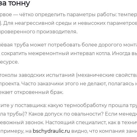
за тонну
ервое — чётко определить параметры работы: темпер
ми). Для неагрессивной среды и невысоких параметр
 проверенного производителя.
шёвая труба может потребовать более дорогого мон
ли сократить межремонтный интервал котла. Иногда 
есурсе.
отоколы заводских испытаний (механические свойства
роекта. Часто заказчики этого не делают, полагаясь 
секает откровенный брак.
сите у поставщика: какую термообработку прошла тр
ла трубы)? Каков допуск по овальности? Если мене
ревожный звонок. Настоящий специалист, как в техн
к примеру, на
bschydraulic.ru
видно, что компания зан