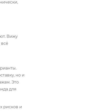
нически,
ют. Вижу
 всё
арианты.
тавку, но и
ажам. Это
анда для
х рисков и