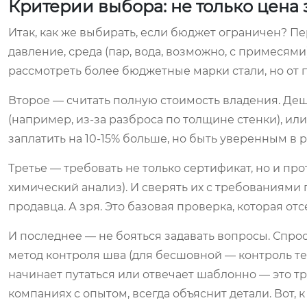
Критерии выбора: не только цена 
Итак, как же выбирать, если бюджет ограничен? П
давление, среда (пар, вода, возможно, с примеся
рассмотреть более бюджетные марки стали, но от
Второе — считать полную стоимость владения. Де
(например, из-за разброса по толщине стенки), и
заплатить на 10-15% больше, но быть уверенным в р
Третье — требовать не только сертификат, но и пр
химический анализ). И сверять их с требованиями п
продавца. А зря. Это базовая проверка, которая от
И последнее — не бояться задавать вопросы. Спро
метод контроля шва (для бесшовной — контроль те
начинает путаться или отвечает шаблонно — это т
компаниях с опытом, всегда объяснит детали. Вот, 