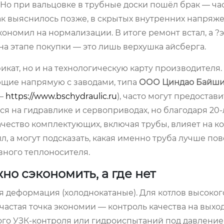
 Но при вальцовке в трубные доски пошёл брак — ча
ак выяснилось позже, в скрытых внутренних напряж
ономил на нормализации. В итоге ремонт встал, а ?
а этапе покупки — это лишь верхушка айсберга.
икат, но и на технологическую карту производителя.
ющие напрямую с заводами, типа
ООО Циндао Байши
 —
https://www.bschydraulic.ru
), часто могут предостав
ся на гидравлике и сервоприводах, но благодаря 20
качество комплектующих, включая трубы, влияет на 
, а могут подсказать, какая именно труба лучше пов
вного теплоносителя.
но сэкономить, а где нет
ая деформация (холоднокатаные). Для котлов высоко
частая точка экономии — контроль качества на выход
го УЗК-контроля или гидроиспытаний под давление