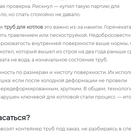
я проверка. Рискнул — купил такую партию для
о, но спать спокойно не давало.
ля
труб для котлов
это важно из-за накипи. Горячекат
лять травлением или пескоструйкой. Недобросовест
шероховатость внутренней поверхности выше нормы, 
котел, который вышел из строя на два года раньше с
ата не вода, а изначальное состояние труб.
ность по размерам и чистоту поверхности. Их испол
вушка: если после холодной деформации не провели
передеформированным, хрупким. В общем, технолог
 нарушен ключевой для котловой стали процесс — ито
асаться?
озят контейнер труб под заказ, не разбираясь в сп