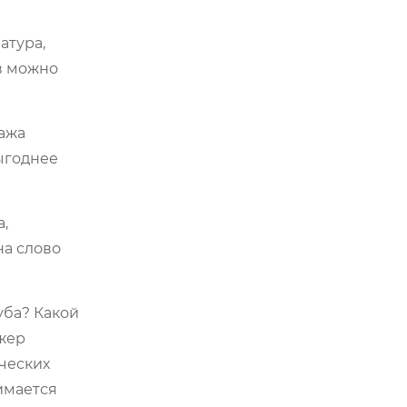
атура,
ов можно
тажа
выгоднее
,
на слово
уба? Какой
джер
ических
имается