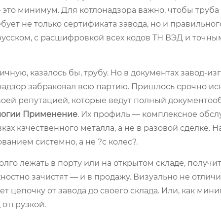
— это минимум. Для котлонадзора важно, чтобы труба
ребует не только сертификата завода, но и правильног
усском, с расшифровкой всех кодов ТН ВЭД и точны
чную, казалось бы, трубу. Но в документах завод-из
хнадзор забраковал всю партию. Пришлось срочно иск
оей репутацией, которые ведут полный документообо
логии Применение
. Их профиль — комплексное обсл
ах качественного металла, а не в разовой сделке. На
анием системно, а не ?с колес?.
олго лежать в порту или на открытом складе, получи
хностно зачистят — и в продажу. Визуально не отлич
т цепочку от завода до своего склада. Или, как мини
 отгрузкой.