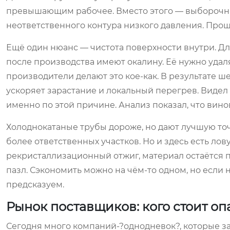
превышающим рабочее. Вместо этого — выборочна
неответственного контура низкого давления. Прошл
Ещё один нюанс — чистота поверхности внутри. Д
после производства имеют окалину. Её нужно уда
производители делают это кое-как. В результате 
ускоряет зарастание и локальный перегрев. Видел 
именно по этой причине. Анализ показал, что винов
Холоднокатаные трубы дороже, но дают лучшую точ
более ответственных участков. Но и здесь есть ло
рекристаллизационный отжиг, материал остаётся 
пазл. Сэкономить можно на чём-то одном, но если
предсказуем.
Рынок поставщиков: кого стоит оп
Сегодня много компаний-?однодневок?, которые зав