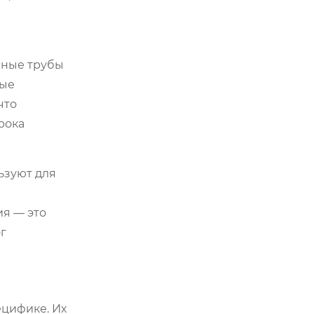
аные трубы
ные
что
рока
ьзуют для
ия — это
г
ецифике. Их