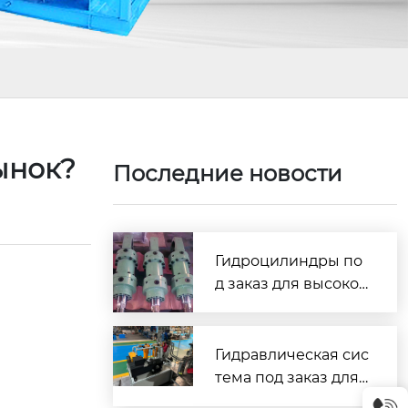
рынок?
Последние новости
Гидроцилиндры по
д заказ для высокоч
астотной работы: ув
еличение ресурса и
стабильности обор
Гидравлическая сис
удования на 40%
тема под заказ для
промышленного об