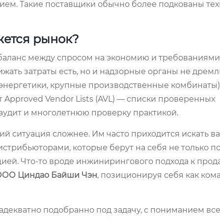
ием. Такие поставщики обычно более подкованы тех
жется рынок?
баланс между спросом на экономию и требованиями
ижать затраты есть, но и надзорные органы не дремл
энергетики, крупные производственные комбинаты)
 Approved Vendor Lists (AVL) — списки проверенных
 аудит и многолетнюю проверку практикой.
й ситуация сложнее. Им часто приходится искать в
истрибьюторами, которые берут на себя не только пос
ией. Что-то вроде инжинирингового подхода к прод
ООО Циндао Байши Чэн
, позиционируя себя как ком
— адекватно подобранно под задачу, с пониманием все