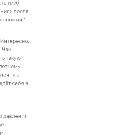
сть труб
ениях после
экономия?
 Интересно,
 Чэн
ить такую
-летнему
конечную
едёт себя в
го давления
е.
м,