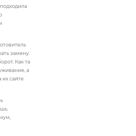
 подходила
о
м
готовитель
ать замену.
рот. Как та
уживание, а
 их сайте
ть
ишь.
мум,