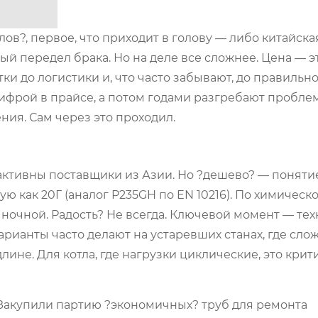
в?, первое, что приходит в голову — либо китайска
й передел брака. Но на деле все сложнее. Цена — эт
атки до логистики и, что часто забывают, до правильн
цифрой в прайсе, а потом годами разгребают пробле
ия. Сам через это проходил.
ктивны поставщики из Азии. Но ?дешево? — поняти
ю как 20Г (аналог P235GH по EN 10216). По химическ
ыночной. Радость? Не всегда. Ключевой момент — те
арианты часто делают на устаревших станах, где сло
не. Для котла, где нагрузки циклические, это крит
 Закупили партию ?экономичных? труб для ремонта