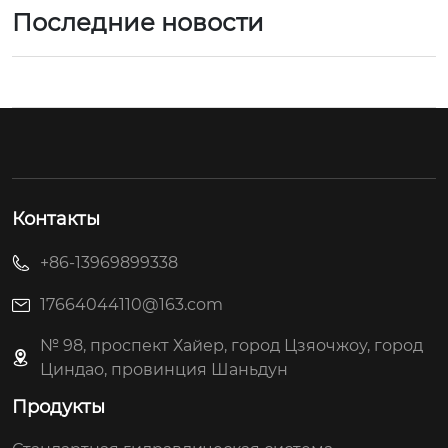
Последние новости
Контакты
+86-13969899338
17664044110@163.com
№ 98, проспект Хайер, город Цзяочжоу, город
Циндао, провинция Шаньдун
Продукты