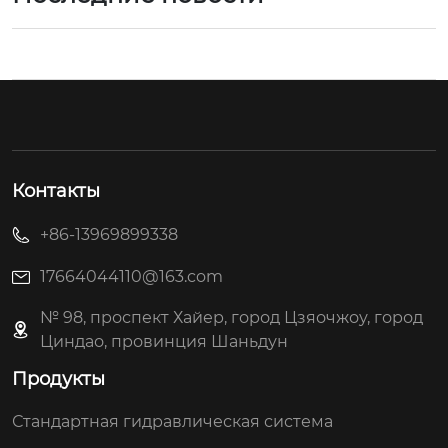
Контакты
+86-13969899338
17664044110@163.com
№ 98, проспект Хайер, город Цзяочжоу, город
Циндао, провинция Шаньдун
Продукты
Стандартная гидравлическая система