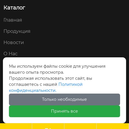
Каталог
Главная
Продукция
Новости
О Нас
Контакты
Мы используем файлы cookie для улучшения
вашего опыта просмотра.
Мы в соц. сетях:
Продолжая использовать этот сайт, вы
соглашаетесь с нашей
Политикой


конфиденциальности.
Только необходимые
Принять все
Авторские права © ООО Циндао Байши Чэн
Гидравлические Технологии Применение