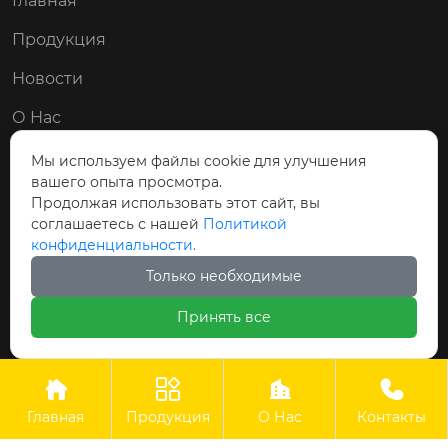
Главная
Продукция
Новости
О Нас
Контакты
Мы используем файлы cookie для улучшения
вашего опыта просмотра.
Мы в соц. сетях:
Продолжая использовать этот сайт, вы
соглашаетесь с нашей
Политикой


конфиденциальности.
Только необходимые
Принять все
Авторские права © ООО Циндао Байши Чэн
Гидравлические Технологии Применение




Главная
Продукция
О Нас
Контакты