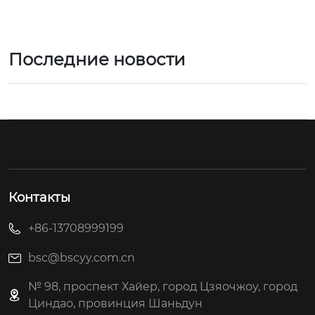
Последние новости
Контакты
+86-13708999199
bsc@bscyy.com.cn
№ 98, проспект Хайер, город Цзяочжоу, город
Циндао, провинция Шаньдун