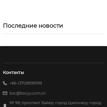
Последние новости
Контакты
+86-13708999199
bsc@bscyy.com.cn
№ 98, проспект Хайер, город Цзяочжоу, город