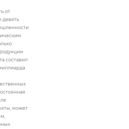
ь от
е девять
мышленности
лическим
олько
продукции
та составил
 миллиарда
чественных
постоянная
сле
укты, может
м,
нных