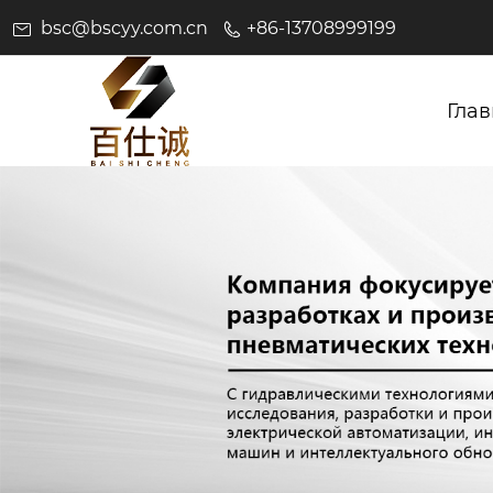
bsc@bscyy.com.cn
+86-13708999199
Глав