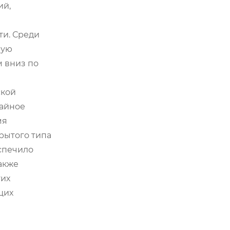
ий,
ти. Среди
рую
 вниз по
ской
вайное
мя
рытого типа
спечило
акже
гих
щих