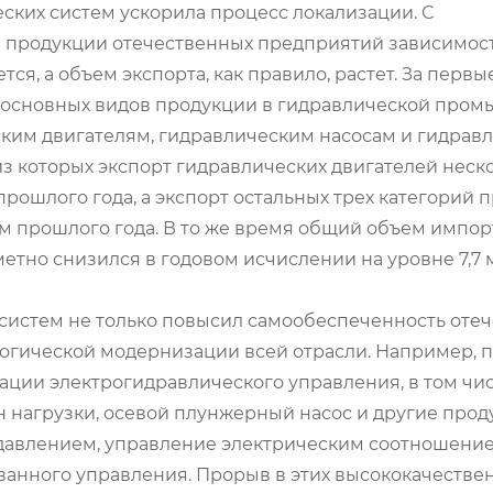
ских систем ускорила процесс локализации. С
продукции отечественных предприятий зависимост
я, а объем экспорта, как правило, растет. За первы
х основных видов продукции в гидравлической про
ким двигателям, гидравлическим насосам и гидрав
из которых экспорт гидравлических двигателей неск
ошлого года, а экспорт остальных трех категорий 
 прошлого года. В то же время общий объем импор
метно снизился в годовом исчислении на уровне 7,7
систем не только повысил самообеспеченность оте
логической модернизации всей отрасли. Например, 
ации электрогидравлического управления, в том чи
 нагрузки, осевой плунжерный насос и другие прод
 давлением, управление электрическим соотношение
анного управления. Прорыв в этих высококачестве