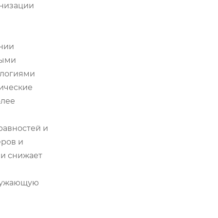
рнизации
ении
ными
ологиями
лические
олее
равностей и
еров и
 и снижает
кружающую