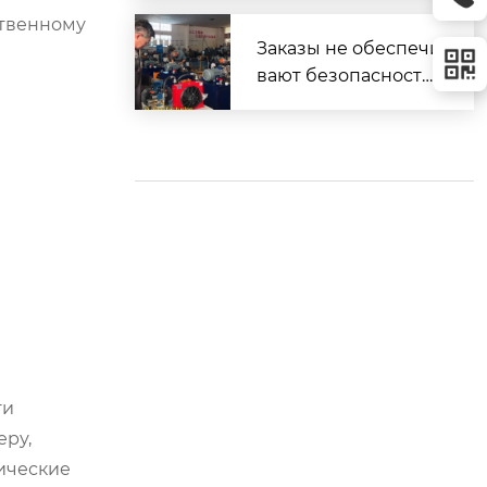
плуатации
ственному
Заказы не обеспечи
вают безопасность.
Безопасность обес
печивает наличие в
озможностей.
ти
еру,
гические