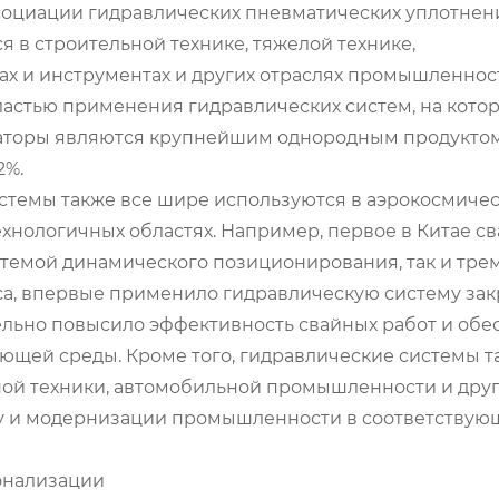
социации гидравлических пневматических уплотнен
 в строительной технике, тяжелой технике,
ках и инструментах и других отраслях промышленнос
астью применения гидравлических систем, на кото
аваторы являются крупнейшим однородным продуктом
2%.
стемы также все шире используются в аэрокосмиче
хнологичных областях. Например, первое в Китае с
истемой динамического позиционирования, так и тре
а, впервые применило гидравлическую систему зак
тельно повысило эффективность свайных работ и обе
ющей среды. Кроме того, гидравлические системы т
ной техники, автомобильной промышленности и дру
ссу и модернизации промышленности в соответствую
онализации