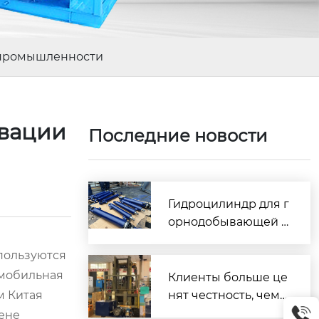
и промышленности
овации
Последние новости
Гидроцилиндр для г
орнодобывающей т
ехники: 7 требован
пользуются
ий, обеспечивающи
омобильная
х надежную работу
Клиенты больше це
оборудования в тя
м Китая
нят честность, чем
желых условиях экс
безупречность.
ене