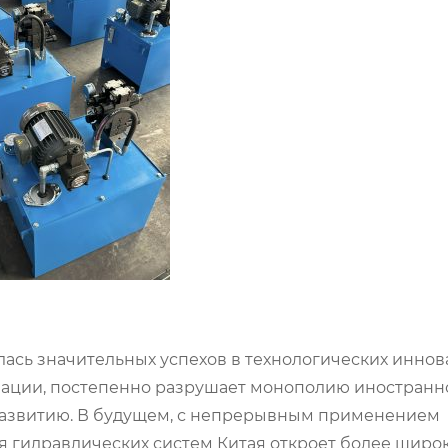
ась значительных успехов в технологических иннов
ации, постепенно разрушает монополию иностранн
 развитию. В будущем, с непрерывным применением
я гидравлических систем Китая откроет более широ