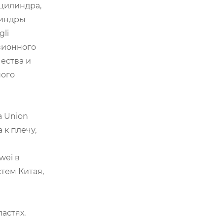
 цилиндра,
линдры
gli
зионного
ества и
ного
е
a Union
 к плечу,
wei в
тем Китая,
астях.