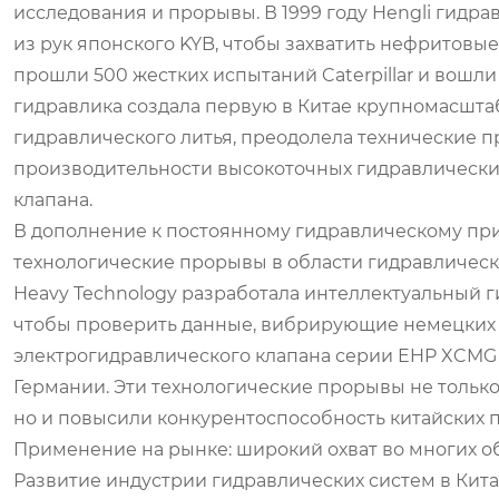
исследования и прорывы. В 1999 году Hengli гидр
из рук японского KYB, чтобы захватить нефритовые
прошли 500 жестких испытаний Caterpillar и вошли
гидравлика создала первую в Китае крупномасшт
гидравлического литья, преодолела технические п
производительности высокоточных гидравлических
клапана.
В дополнение к постоянному гидравлическому при
технологические прорывы в области гидравлически
Heavy Technology разработала интеллектуальный г
чтобы проверить данные, вибрирующие немецких
электрогидравлического клапана серии EHP XCMG со
Германии. Эти технологические прорывы не только
но и повысили конкурентоспособность китайских
Применение на рынке: широкий охват во многих о
Развитие индустрии гидравлических систем в Кита