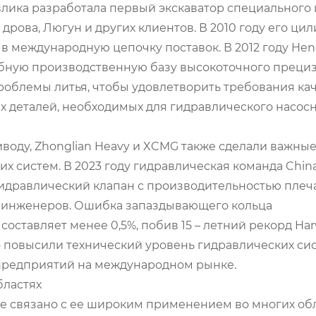
авлика разработала первый экскаватор специального
 дрова, Люгун и других клиентов. В 2010 году его ци
 в международную цепочку поставок. В 2012 году Hen
абную производственную базу высокоточного преци
роблемы литья, чтобы удовлетворить требования кач
 деталей, необходимых для гидравлического насос
воду, Zhonglian Heavy и XCMG также сделали важны
х систем. В 2023 году гидравлическая команда Chin
идравлический клапан с производительностью плеча
 инженеров. Ошибка запаздывающего кольца
ставляет менее 0,5%, побив 15 – летний рекорд Har
 повысили технический уровень гидравлических сис
 предприятий на международном рынке.
бластях
е связано с ее широким применением во многих обл