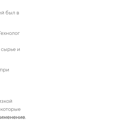
ей был в
Технолог
 сырье и
 при
изкой
 которые
рименение
.