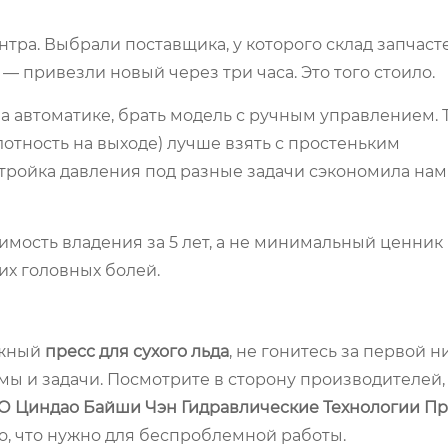
ра. Выбрали поставщика, у которого склад запчаст
— привезли новый через три часа. Это того стоило.
а автоматике, брать модель с ручным управлением. 
плотность на выходе) лучше взять с простеньким
ройка давления под разные задачи сэкономила нам
имость владения за 5 лет, а не минимальный ценник
гих головных болей.
ежный
пресс для сухого льда
, не гонитесь за первой н
мы и задачи. Посмотрите в сторону производителей,
 Циндао Байши Чэн Гидравлические Технологии П
о, что нужно для беспроблемной работы.