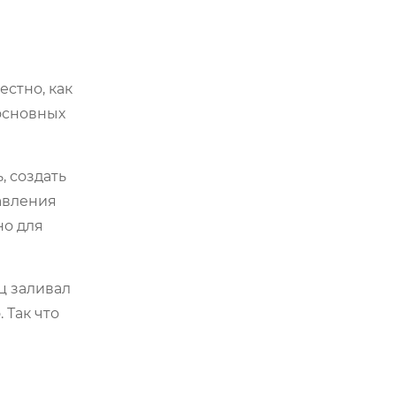
естно, как
 основных
, создать
равления
но для
ц заливал
 Так что