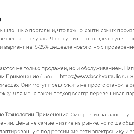
в
шленные порталы и, что важно, сайты самих произ
лает ключевые узлы. Часто у них есть раздел с уцене
 вариант на 15-25% дешевле нового, но с проверенн
ются не только продажей, но и обслуживанием. На
гии Применение
(сайт —
https://www.bschydraulic.ru
). 
риводах. Они могут предложить не просто станок, а 
ржку. Для меня такой подход всегда перевешивал па
ие Технологии Применение
. Смотрел их каталог — у н
ний. Цены не самые низкие на рынке, но когда обща
 адаптированную под российкие сети электронику и з