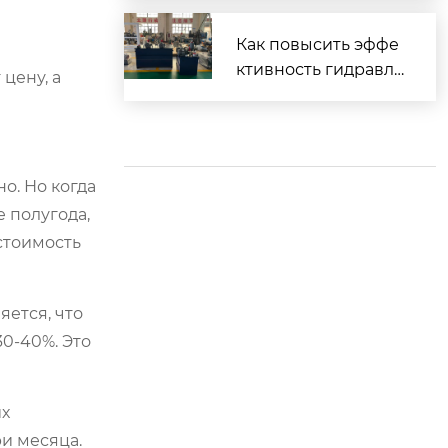
орудования: сниже
ние энергопотребл
Как повысить эффе
ения на 25% и повы
ктивность гидравли
цену, а
шение эффективно
ческой системы: 6 п
сти
рактических способ
ов снижения потер
ь и увеличения про
о. Но когда
изводительности
 полугода,
стоимость
ется, что
30-40%. Это
их
и месяца.