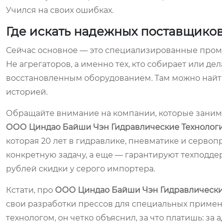
Учился на своих ошибках.
Где искать надежных поставщико
Сейчас основное — это специализированные промы
Не агрегаторов, а именно тех, кто собирает или де
восстановленным оборудованием. Там можно найти
историей.
Обращайте внимание на компании, которые занима
ООО Циндао Байши Чэн Гидравлические Техноло
которая 20 лет в гидравлике, пневматике и сервоп
конкретную задачу, а еще — гарантируют техподде
рублей скидки у серого импортера.
Кстати, про
ООО Циндао Байши Чэн Гидравлическ
свои разработки прессов для специальных примене
технологом, он четко объяснил, за что платишь: за