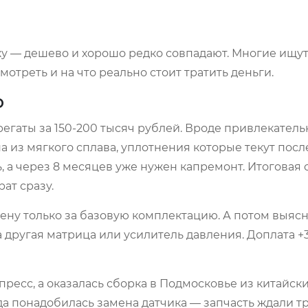
жу — дешево и хорошо редко совпадают. Многие ищут 
мотреть и на что реально стоит тратить деньги.
о
гаты за 150-200 тысяч рублей. Вроде привлекательн
 из мягкого сплава, уплотнения которые текут после
, а через 8 месяцев уже нужен капремонт. Итоговая 
ат сразу.
ну только за базовую комплектацию. А потом выясня
а другая матрица или усилитель давления. Доплата +
пресс, а оказалась сборка в Подмосковье из китайск
да понадобилась замена датчика — запчасть ждали тр