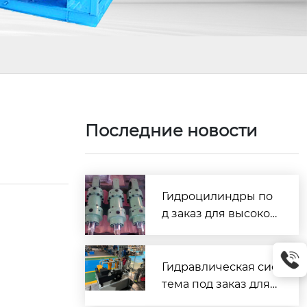
Последние новости
Гидроцилиндры по
д заказ для высокоч
астотной работы: ув
еличение ресурса и
стабильности обор
Гидравлическая сис
удования на 40%
тема под заказ для
промышленного об