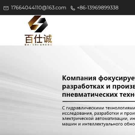
17664044110@163.com
+86-13969899338