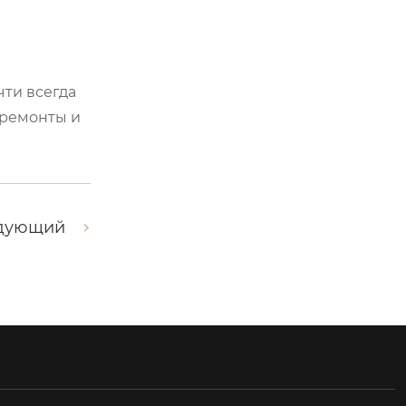
чти всегда
 ремонты и
дующий