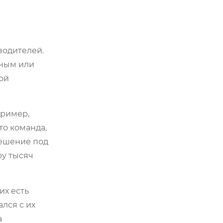
водителей.
нным или
ой
пример,
Это команда,
решение под
ру тысяч
их есть
лся с их
а