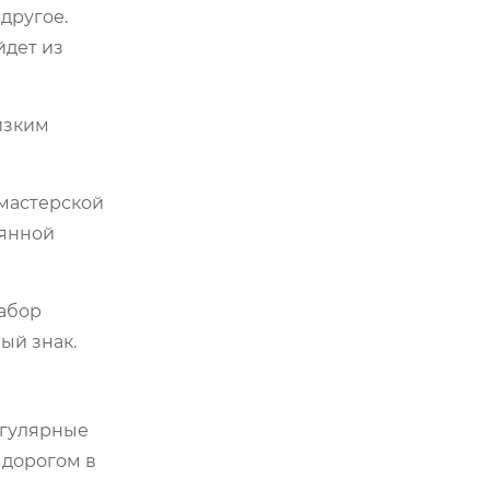
другое.
йдет из
изким
 мастерской
оянной
набор
ый знак.
егулярные
 дорогом в