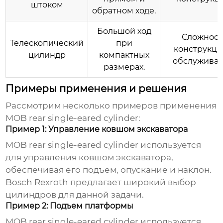
штоком
обратном ходе.
Большой ход
Сложност
Телескопический
при
конструкци
цилиндр
компактных
обслуживан
размерах.
Примеры применения и решения
Рассмотрим несколько примеров применения
MOB rear single-eared cylinder
:
Пример 1: Управление ковшом экскаватора
MOB rear single-eared cylinder
используется
для управления ковшом экскаватора,
обеспечивая его подъем, опускание и наклон.
Bosch Rexroth
предлагает широкий выбор
цилиндров для данной задачи.
Пример 2: Подъем платформы
MOB rear single-eared cylinder
используется