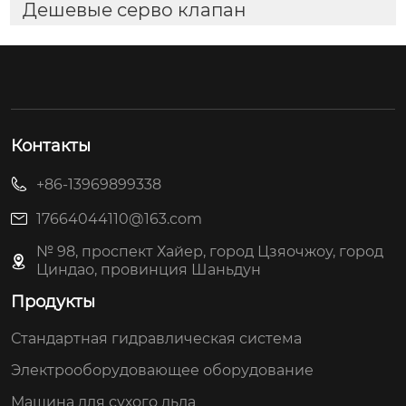
Дешевые серво клапан
Контакты
+86-13969899338
17664044110@163.com
№ 98, проспект Хайер, город Цзяочжоу, город
Циндао, провинция Шаньдун
Продукты
Стандартная гидравлическая система
Электрооборудовающее оборудование
Машина для сухого льда