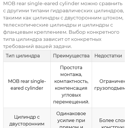
MOB rear single-eared cylinder
можно сравнить
с другими типами гидравлических цилиндров,
такими как цилиндры с двусторонним штоком,
телескопические цилиндры и цилиндры с
фланцевым креплением. Выбор конкретного
типа цилиндра зависит от конкретных
требований вашей задачи.
Тип цилиндра
Преимущества
Недостатки
Простота
монтажа,
MOB rear single-
компактность,
Ограничен
eared cylinder
компенсация
грузоподъемн
угловых
перемещений.
Одинаковое
Цилиндр с
усилие при
Более слож
двусторонним
прямом и
конструкци