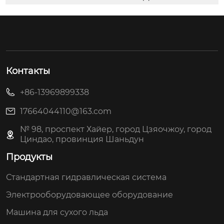
Контакты
+86-13969899338
17664044110@163.com
№ 98, проспект Хайер, город Цзяочжоу, город
Циндао, провинция Шаньдун
Продукты
Стандартная гидравлическая система
Электрооборудовающее оборудование
Машина для сухого льда