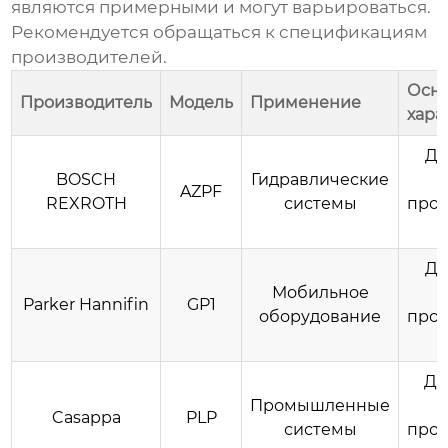
являются примерными и могут варьироваться.
Рекомендуется обращаться к спецификациям
производителей.
Осн
Производитель
Модель
Применение
хара
Да
BOSCH
Гидравлические
AZPF
REXROTH
системы
прои
Да
Мобильное
Parker Hannifin
GP1
оборудование
прои
Да
Промышленные
Casappa
PLP
системы
прои