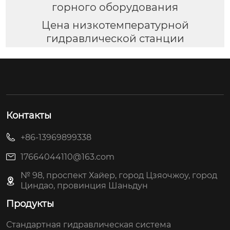
горного оборудования
Цена низкотемпературной
гидравлической станции
Контакты
+86-13969899338
17664044110@163.com
№ 98, проспект Хайер, город Цзяочжоу, город
Циндао, провинция Шаньдун
Продукты
Стандартная гидравлическая система