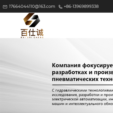
17664044110@163.com
+86-13969899338