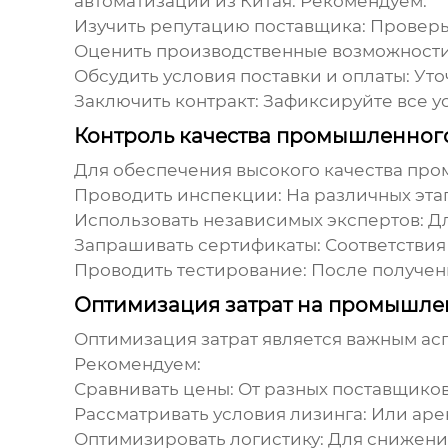
автоматизации из Китая
. Рекомендуем:
Изучить репутацию поставщика:
Проверьт
Оценить производственные возможности
Обсудить условия поставки и оплаты:
Уто
Заключить контракт:
Зафиксируйте все у
Контроль качества промышленног
Для обеспечения высокого качества
пром
Проводить инспекции:
На различных эта
Использовать независимых экспертов:
Дл
Запрашивать сертификаты:
Соответствия 
Проводить тестирование:
После получен
Оптимизация затрат на промышле
Оптимизация затрат является важным ас
Рекомендуем:
Сравнивать цены:
От разных поставщиков
Рассматривать условия лизинга:
Или аре
Оптимизировать логистику:
Для снижения