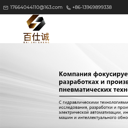
17664044110@163.com
+86-13969899338