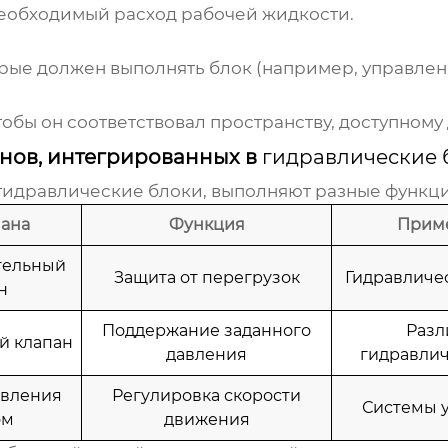
необходимый расход рабочей жидкости.
ые должен выполнять блок (например, управлени
обы он соответствовал пространству, доступному 
нов, интегрированных в
гидравлические 
гидравлические блоки
, выполняют разные функци
пана
Функция
Прим
тельный
Защита от перегрузок
Гидравличе
н
Поддержание заданного
Разл
й клапан
давления
гидравлич
авления
Регулировка скорости
Системы 
ом
движения