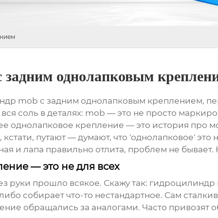
ением
с задним однолапковым креплен
ндр mob с задним однолапковым креплением, перв
 вся соль в деталях: mob — это не просто маркиро
ее однолапковое крепление — это история про мо
 кстати, путают — думают, что 'однолапковое' это
ная и лапа правильно отлита, проблем не бывает. 
ение — это не для всех
ез руки прошло всякое. Скажу так:
гидроцилиндр
ибо собирает что-то нестандартное. Сам сталкива
нение
обращались за аналогами. Часто привозят о