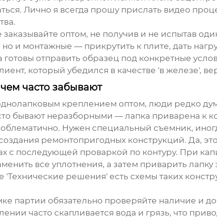
ться. Лично я всегда прошу прислать видео проц
тва.
не заказывайте оптом, не получив и не испытав о
, но и монтажные — прикрутить к плите, дать нагр
 готовы отправить образец под конкретные услов
лиент, который убедился в качестве 'в железе', ве
чем часто забывают
однолапковым креплением
оптом, люди редко дум
сто бывают неразборными — лапка приварена к ко
проблематично. Нужен специальный съемник, иногд
создания ремонтопригодных конструкций. Да, это
ах с последующей проваркой по контуру. При ка
аменить все уплотнения, а затем приварить лапку
ле 'Технические решения' есть схемы таких конст
ке партии обязательно проверяйте наличие и до
плении
часто скапливается вода и грязь, что прив