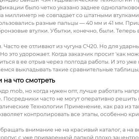
фикации было четко указано
заднее однолапково
на миллиметр не совпадает со штатными втулками 
пользовались разные пальцы — 40 мм и 41 мм. Пр
онзовые втулки. Убытки, конечно, были. Теперь в
Часто ее отливают из чугуна СЧ20. Но для ударны
Но это удорожает. Когда заказчик просит 'как мож
ься в ее отрыв через полгода работы. И это уже 
емся выкладывать такие сравнительные таблицы, 
 на что смотреть
ндр mob
, но когда нужен опт, лучше работать на
е. Посредники часто не могут оперативно решить
влические Технологии Применение
, как раз из 
озволяет контролировать все этапы, особенно кр
бращать внимание не на красивый каталог, а на в
 корпус с уже приваренной лапкой плохо зацентро