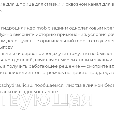
е для шприца для смазки и сквозной канал для вы
.
 гидроцилиндр mob с задним однолапковым кр
ужно выяснить историю применения, условия раб
амом деле нужен не оригинальный mob, а его уси
ыгоду.
влике и сервоприводах учит тому, что не бывает 
сятков деталей, начиная от марки стали и заканч
ть, а получить работающее решение — смотрите вг
ля своих клиентов, стремясь не просто продать, 
bschydraulic.ru
, пообщаемся. Иногда в личной бе
ствующая
аны ни в одном каталоге.