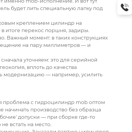
ют именно mob-исполнение. И вот тут
ель будет лить специальную лапку под
пковым креплением
цилиндр на
 в итоге перекос поршня, задиры.
о. Важный момент: в таких конструкциях
Смещение на пару миллиметров — и
 сначала уточняем: это для серийной
геокопия, вплоть до качества
ть модернизацию — например, усилить
ая проблема с
гидроцилиндр mob
оптом
 не начинать производство без образца
абочие' допуски — при сборке где-то
не встать на место.
Применение
. Заказали партию цилиндров