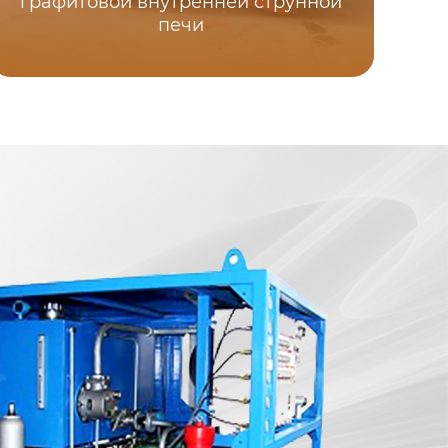
графитовой внутренней струнной
печи