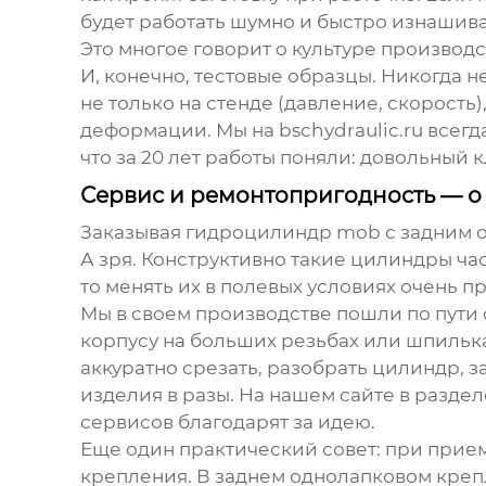
будет работать шумно и быстро изнашива
Это многое говорит о культуре производс
И, конечно, тестовые образцы. Никогда 
не только на стенде (давление, скорость)
деформации. Мы на
bschydraulic.ru
всегда
что за 20 лет работы поняли: довольный к
Сервис и ремонтопригодность — о 
Заказывая
гидроцилиндр mob с задним 
А зря. Конструктивно такие цилиндры ча
то менять их в полевых условиях очень 
Мы в своем производстве пошли по пути 
корпусу на больших резьбах или шпильк
аккуратно срезать, разобрать цилиндр, з
изделия в разы. На нашем сайте в разде
сервисов благодарят за идею.
Еще один практический совет: при прием
крепления. В
заднем однолапковом кре