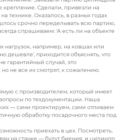
е крепление
. Сделали, привезли на
на технике. Оказалось, в разных годах
ишлось срочно переделывать всю партию,
сегда спрашиваем: 'А есть ли на объекте
х нагрузок, например, на ковшах или
но дешевле', приходится объяснять, что
не гарантийный случай, это
но не все их смотрят, к сожалению.
прямую с производителем, который имеет
 вопросы по техдокументации. Наша
таких — сами проектируем, сами отливаем
итичную обработку посадочного места под
озможность приехать в цех. Посмотреть,
ван на станке — будут биения, и цилиндр