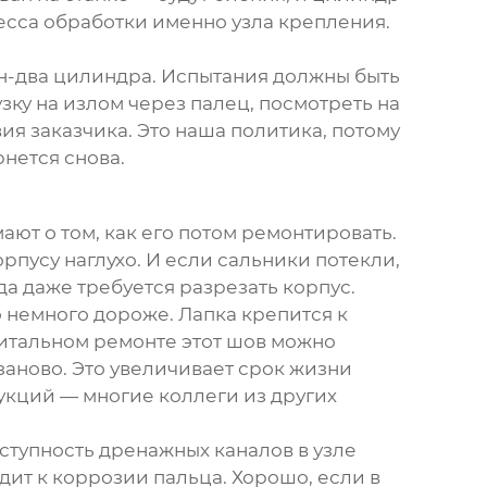
есса обработки именно узла крепления.
дин-два цилиндра. Испытания должны быть
узку на излом через палец, посмотреть на
ия заказчика. Это наша политика, потому
рнется снова.
ают о том, как его потом ремонтировать.
рпусу наглухо. И если сальники потекли,
а даже требуется разрезать корпус.
 немного дороже. Лапка крепится к
питальном ремонте этот шов можно
 заново. Это увеличивает срок жизни
рукций — многие коллеги из других
ступность дренажных каналов в узле
одит к коррозии пальца. Хорошо, если в