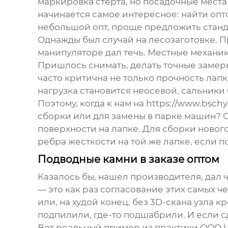
маркировка стерта, но посадочные места
начинается самое интересное: найти опт
небольшой опт, проще предложить стан
Однажды был случай на лесозаготовке. П
манипуляторе дал течь. Местные механик
Пришлось снимать, делать точные замеры
часто критична не только прочность лап
нагрузка становится неосевой, сальники 
Поэтому, когда к нам на
https://www.bschy
сборки или для замены в парке машин? От
поверхности на лапке. Для сборки ново
ребра жесткости на той же лапке, если п
Подводные камни в заказе оптом
Казалось бы, нашел производителя, дал 
— это как раз согласование этих самых ч
или, на худой конец, без 3D-скана узла 
подпилили, где-то подшабрили. И если сд
Вот реальный пример из практики
ООО Ц