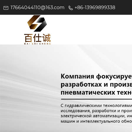
17664044110@163.com
+86-13969899338