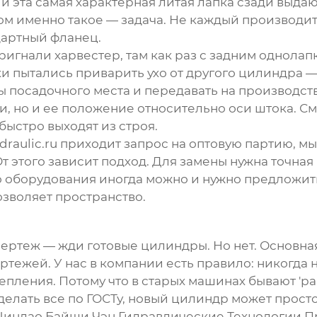
 и эта самая характерная литая лапка сзади выда
ом именно такое — задача. Не каждый производит
дартный фланец.
ригнали харвестер, там как раз
с задним однола
и пытались приварить ухо от другого цилиндра —
 посадочного места и передавать на производств
ки, но и ее положение относительно оси штока. 
быстро выходят из строя.
draulic.ru
приходит запрос на оптовую партию, мы
 этого зависит подход. Для замены нужна точная 
го оборудования иногда можно и нужно предложи
озволяет пространство.
чертеж — жди готовые цилиндры. Но нет. Основн
ертежей. У нас в компании есть правило: никогда
крепления. Потому что в старых машинах бывают 'р
елать все по ГОСТу, новый цилиндр может просто 
индао Байши Чэн Гидравлические Технологии 