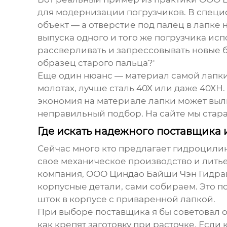
для модернизации погрузчиков. В специ
объект — а отверстие под палец в лапке 
выпуска одного и того же погрузчика ис
рассверливать и запрессовывать новые бр
образец старого пальца?'
Еще один нюанс — материал самой лапки. 
молотах, лучше сталь 40Х или даже 40ХН. 
экономия на материале лапки может вылит
неправильный подбор. На сайте мы стара
Где искать надежного поставщика и
Сейчас много кто предлагает
гидроцили
свое механическое производство и лить
компания,
ООО Циндао Байши Чэн Гидра
корпусные детали, сами собираем. Это п
шток в корпусе с приваренной лапкой.
При выборе поставщика я бы советовал о
как крепят заготовку при расточке. Если