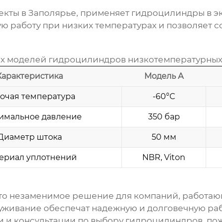
екты в Заполярье, применяет
гидроцилиндры
в э
ю работу при низких температурах и позволяет с
ых моделей
гидроцилиндров низкотемпературны
Характеристика
Модель A
очая температура
-60°C
имальное давление
350 бар
Диаметр штока
50 мм
ериал уплотнений
NBR, Viton
это незаменимое решение для компаний, работающ
уживание обеспечат надежную и долговечную раб
 и консультации по выбору
гидроцилиндров
, по