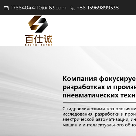
17664044110@163.com
+86-13969899338