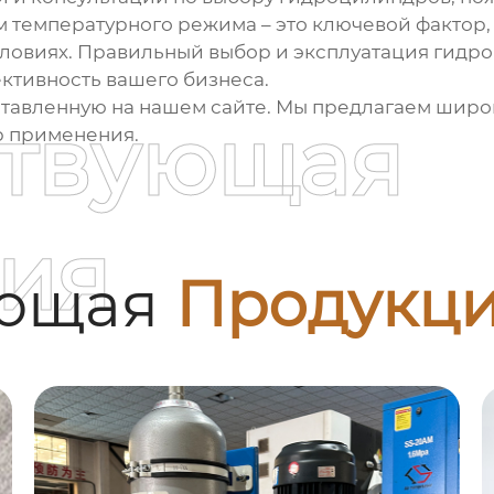
м температурного режима – это ключевой фактор
словиях. Правильный выбор и эксплуатация
гидр
ктивность вашего бизнеса.
ставленную на нашем сайте. Мы предлагаем шир
ствующая
р применения.
ия
ующая
Продукц