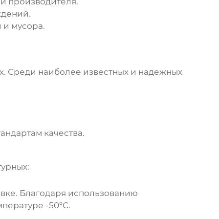
и производителя.
ждений.
 и мусора.
х
. Среди наиболее известных и надежных
андартам качества.
турных
:
овке. Благодаря использованию
пературе -50°C.