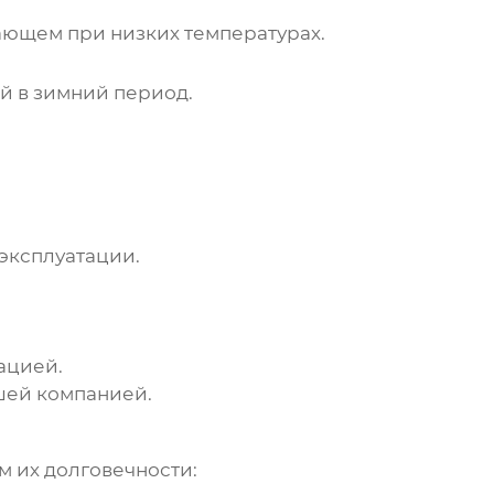
ающем при низких температурах.
й в зимний период.
эксплуатации.
ацией.
шей компанией.
м их долговечности: