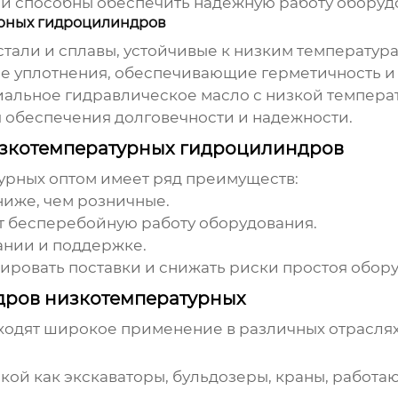
и способны обеспечить надежную работу оборудо
рных гидроцилиндров
тали и сплавы, устойчивые к низким температура
 уплотнения, обеспечивающие герметичность и
альное гидравлическое масло с низкой температ
 обеспечения долговечности и надежности.
изкотемпературных гидроцилиндров
урных
оптом имеет ряд преимуществ:
иже, чем розничные.
 бесперебойную работу оборудования.
ании и поддержке.
ровать поставки и снижать риски простоя обору
дров низкотемпературных
ходят широкое применение в различных отраслях
акой как экскаваторы, бульдозеры, краны, работа