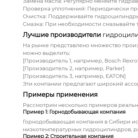
Замена масла:
Регулярно меняйте гидрав
Проверка уплотнений:
Периодически про
Очистка:
Поддерживайте
гидроцилиндр
Смазка:
При необходимости смазывайте 
Лучшие производители
гидроцили
На рынке представлено множество про
можно выделить:
[Производитель 1, например, Bosch Rexro
[Производитель 2, например, Parker]
[Производитель 3, например, EATON]
Эти компании предлагают широкий ассор
Примеры применения
Рассмотрим несколько примеров реаль
Пример 1: Горнодобывающая компания
Горнодобывающая компания в Сибири и
низкотемпературных
гидроцилиндров
, 
Пример 2: Строительная компания