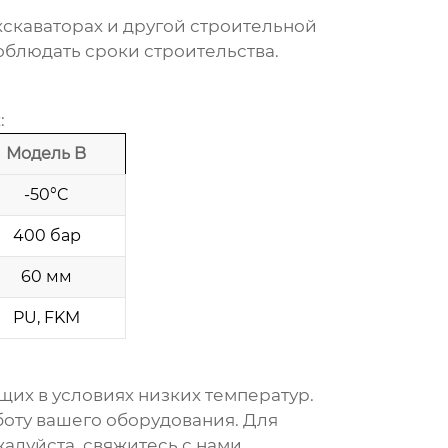
кскаваторах и другой строительной
облюдать сроки строительства.
х
:
Модель B
-50°C
400 бар
60 мм
PU, FKM
их в условиях низких температур.
оту вашего оборудования. Для
жалуйста,
свяжитесь с нами
.