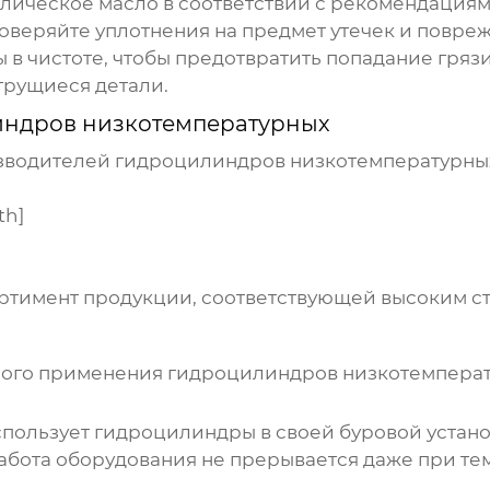
лическое масло в соответствии с рекомендациям
веряйте уплотнения на предмет утечек и повре
ы
в чистоте, чтобы предотвратить попадание грязи
трущиеся детали.
ндров низкотемпературных
изводителей
гидроцилиндров низкотемпературны
th]
тимент продукции, соответствующей высоким ст
ного применения
гидроцилиндров низкотемпера
спользует
гидроцилиндры
в своей буровой устан
работа оборудования не прерывается даже при тем