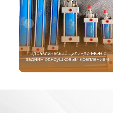
Гидравлический цилиндр MOB с
задним одноушковым креплением