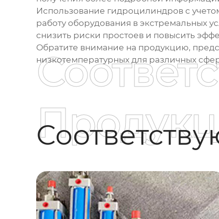
Использование
гидроцилиндров
с учето
работу оборудования в экстремальных у
снизить риски простоев и повысить эффе
Обратите внимание на продукцию, пред
Соответ
низкотемпературных
для различных сфе
Продукц
Соответств