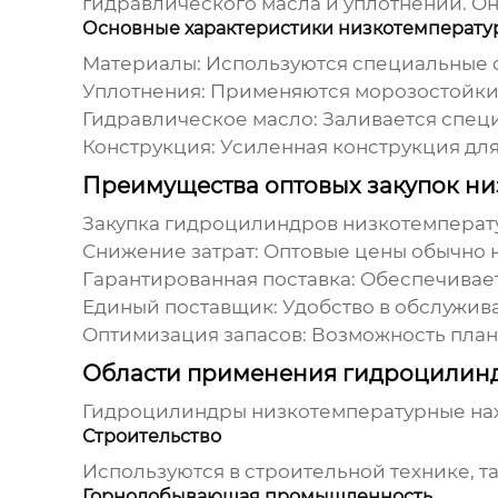
гидравлического масла и уплотнений. Он
Основные характеристики низкотемперату
Материалы:
Используются специальные с
Уплотнения:
Применяются морозостойкие
Гидравлическое масло:
Заливается специ
Конструкция:
Усиленная конструкция для
Преимущества оптовых закупок н
Закупка
гидроцилиндров низкотемперат
Снижение затрат:
Оптовые цены обычно н
Гарантированная поставка:
Обеспечивает
Единый поставщик:
Удобство в обслужив
Оптимизация запасов:
Возможность плани
Области применения гидроцилин
Гидроцилиндры низкотемпературные
на
Строительство
Используются в строительной технике, т
Горнодобывающая промышленность