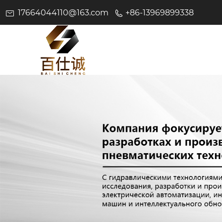
17664044110@163.com
+86-13969899338