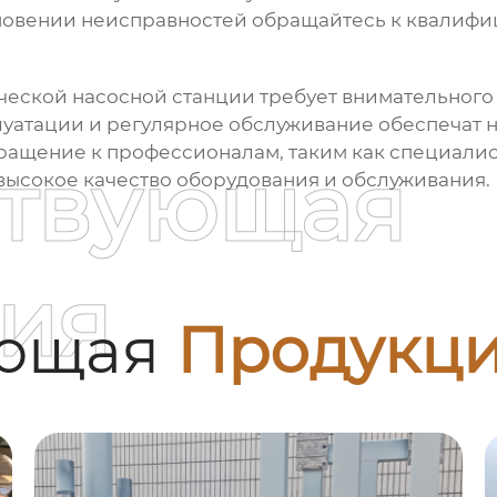
овении неисправностей обращайтесь к квалифи
ческой насосной станции
требует внимательного
уатации и регулярное обслуживание обеспечат 
обращение к профессионалам, таким как специали
ствующая
 высокое качество оборудования и обслуживания.
ия
ующая
Продукц