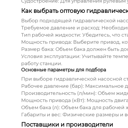
Судостроение:
Для управления рулевым 
Как выбрать оптовую гидравличес
Выбор подходящей
гидравлической нас
Требуемое давление и расход:
Необходим
Тип рабочей жидкости:
Убедитесь, что с
Мощность привода:
Выберите привод, ко
Размер бака:
Объем бака должен быть до
Условия эксплуатации:
Учитывайте темпе
работу станции.
Основные параметры для подбора
При выборе
гидравлической насосной с
Рабочее давление (бар):
Максимальное да
Производительность (л/мин):
Объем жидко
Мощность привода (кВт):
Мощность двигат
Объем бака (л):
Объем бака для рабочей 
Габариты и вес:
Физические размеры и ве
Поставщики и производители