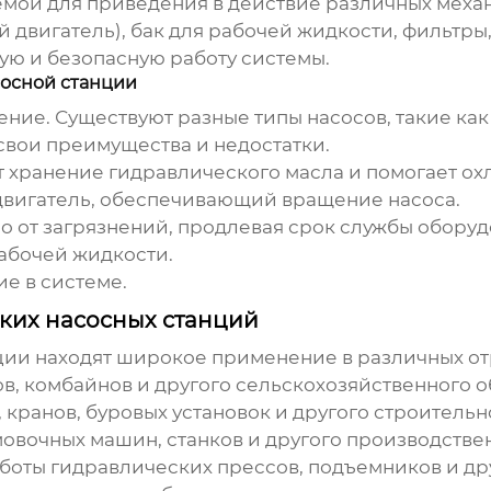
мой для приведения в действие различных механи
 двигатель), бак для рабочей жидкости, фильтры
ю и безопасную работу системы.
осной станции
ние. Существуют разные типы насосов, такие ка
свои преимущества и недостатки.
хранение гидравлического масла и помогает охл
вигатель, обеспечивающий вращение насоса.
 от загрязнений, продлевая срок службы оборуд
абочей жидкости.
е в системе.
ких насосных станций
ции
находят широкое применение в различных о
в, комбайнов и другого сельскохозяйственного 
 кранов, буровых установок и другого строитель
овочных машин, станков и другого производстве
боты гидравлических прессов, подъемников и дру