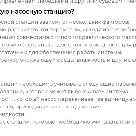
управлением, лебедками и другими судовыми ме
кую насосную станцию?
осной станции
зависит от нескольких факторов:
о рассчитать эти параметры, исходя из потребн
танция совместима с типом гидравлического масла
торый обеспечивает достаточную мощность для р
статочным для обеспечения работы системы.
ратуру окружающей среды, влажность и другие фа
танции
необходимо учитывать следующие параме
вление, которое может выдерживать система.
сти, который насос перекачивает за единицу в
еля, приводящего насос в действие.
жидкости.
с станции, которые необходимо учитывать при у