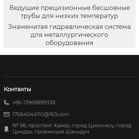
Ведущие прецизионные бесшовные
трубы для низких температур
Знаменитая гидравлическая система
для металлургического
оборудования
Контакты
+86-13969899338
17664044110@163.com
№ 98, проспект Хайер, город Цзяочжоу, город
Циндао, провинция Шаньдун