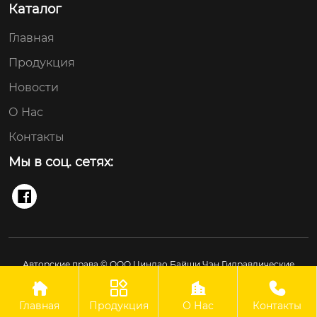
Каталог
Главная
Продукция
Новости
О Нас
Контакты
Мы в соц. сетях:

Авторские права © ООО Циндао Байши Чэн Гидравлические
Технологии Применение




Главная
Продукция
О Нас
Контакты