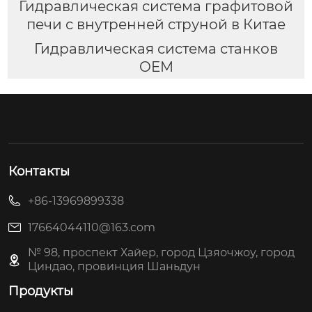
Гидравлическая система графитовой
печи с внутренней струной в Китае
Гидравлическая система станков
OEM
Контакты
+86-13969899338
17664044110@163.com
№ 98, проспект Хайер, город Цзяочжоу, город
Циндао, провинция Шаньдун
Продукты