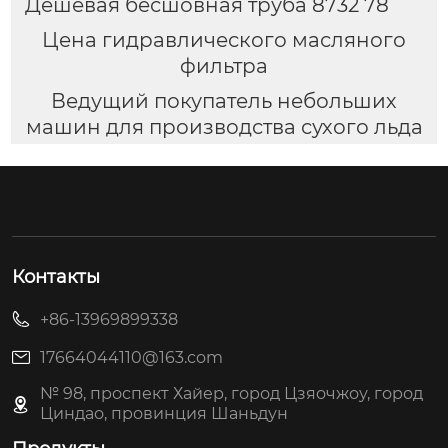
Дешевая бесшовная труба 8732 78
Цена гидравлического масляного
фильтра
Ведущий покупатель небольших
машин для производства сухого льда
Контакты
+86-13969899338
17664044110@163.com
№ 98, проспект Хайер, город Цзяочжоу, город
Циндао, провинция Шаньдун