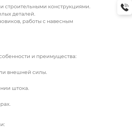
ми строительными конструкциями.
елых деталей.
зовиков, работы с навесным
особенности и преимущества:
или внешней силы.
ании штока.
рах.
и: