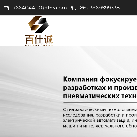
17664044110@163.com
+86-13969899338