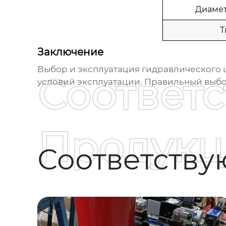
Диамет
Т
Заключение
Выбор и эксплуатация
гидравлического 
Соответ
условий эксплуатации. Правильный выбо
Продукц
Соответств