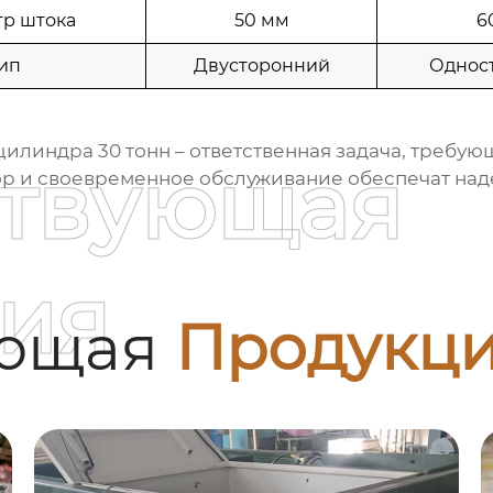
р штока
50 мм
6
ип
Двусторонний
Однос
цилиндра 30 тонн
– ответственная задача, требую
ствующая
р и своевременное обслуживание обеспечат над
ия
ующая
Продукц