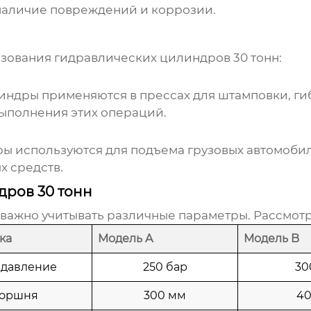
наличие повреждений и коррозии.
ьзования
гидравлических цилиндров 30 тонн
:
линдры
применяются в прессах для штамповки, ги
ыполнения этих операций.
ры
используются для подъема грузовых автомоби
 средств.
дров 30 тонн
, важно учитывать различные параметры. Рассмот
ка
Модель A
Модель B
 давление
250 бар
30
поршня
300 мм
40