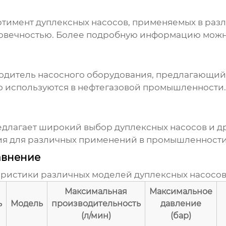
ортимент
дуплексных насосов
, применяемых в раз
говечностью. Более подробную информацию можн
водитель насосного оборудования, предлагающи
ко используются в нефтегазовой промышленност
редлагает широкий выбор
дуплексных насосов
и д
я для различных применений в промышленности
авнение
еристики различных моделей
дуплексных насосо
Максимальная
Максимальное
ь
Модель
производительность
давление
(л/мин)
(бар)