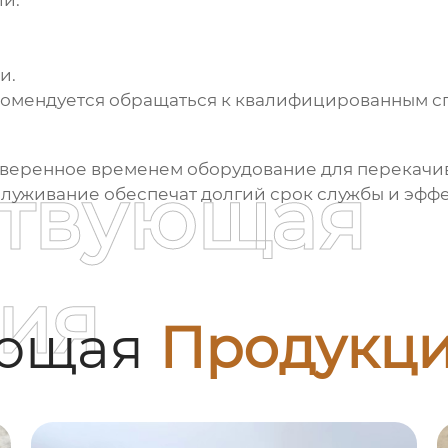
ий.
и.
омендуется обращаться к квалифицированным сп
оверенное временем оборудование для перекачи
ствующая
луживание обеспечат долгий срок службы и эффе
ия
ующая
Продукц