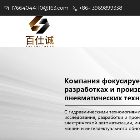
17664044110@163.com
+86-13969899338