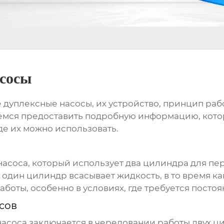
асосы
 дуплексные насосы
, их устройство, принцип ра
емся предоставить подробную информацию, котора
где их можно использовать.
насоса, который использует два цилиндра для п
один цилиндр всасывает жидкость, в то время как
боты, особенно в условиях, где требуется постоя
сов
насоса
заключается в чередовании работы двух 