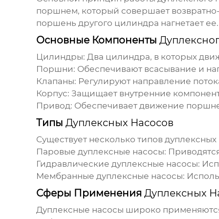
поршнем, который совершает возвратно-
поршень другого цилиндра нагнетает ее
Основные Компоненты
Дуплексног
Цилиндры: Два цилиндра, в которых дви
Поршни: Обеспечивают всасывание и на
Клапаны: Регулируют направление поток
Корпус: Защищает внутренние компонент
Привод: Обеспечивает движение поршне
Типы
Дуплексных Насосов
Существует несколько типов
дуплексных
Паровые
дуплексные насосы
: Приводятс
Гидравлические
дуплексные насосы
: Ис
Мембранные
дуплексные насосы
: Испол
Сферы Применения
Дуплексных Н
Дуплексные насосы
широко применяются 