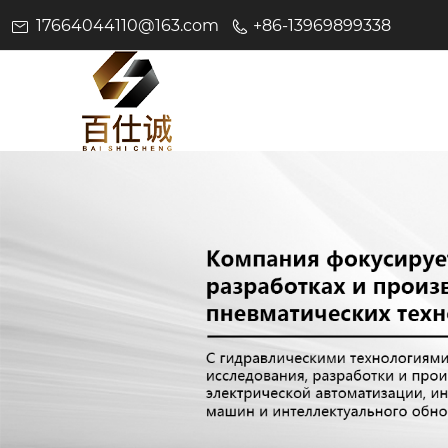
17664044110@163.com
+86-13969899338