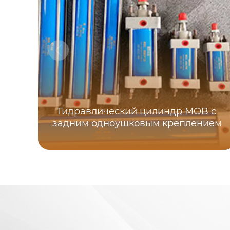
Гидравлический цилиндр MOB с
задним одноушковым креплением