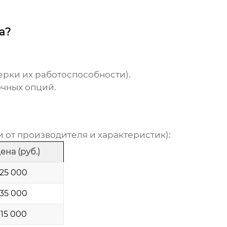
а?
рки их работоспособности).
очных опций.
 от производителя и характеристик):
ена (руб.)
 25 000
 35 000
 15 000