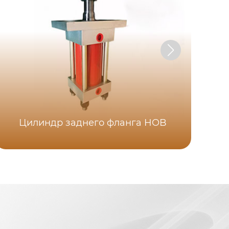
Э
Цилиндр заднего фланга HOB