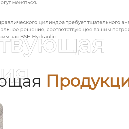
гут меняться.
дравлического цилиндра
требует тщательного ан
альное решение, соответствующее вашим потреб
ствующая
им как BSH Hydraulic.
ия
ующая
Продукц