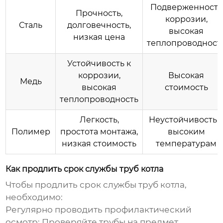
Подверженность
Прочность,
коррозии,
Сталь
долговечность,
высокая
низкая цена
теплопроводност
Устойчивость к
коррозии,
Высокая
Медь
высокая
стоимость
теплопроводность
Легкость,
Неустойчивость 
Полимер
простота монтажа,
высоким
низкая стоимость
температурам
Как продлить срок службы труб котла
Чтобы продлить срок службы
труб котла
,
необходимо:
Регулярно проводить профилактический
осмотр:
Проверяйте трубы на предмет