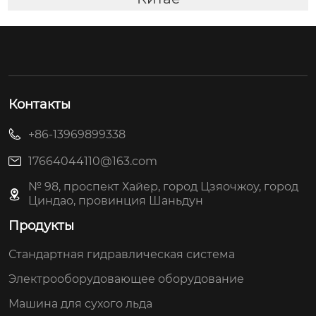
Контакты
+86-13969899338
17664044110@163.com
№ 98, проспект Хайер, город Цзяочжоу, город
Циндао, провинция Шаньдун
Продукты
Стандартная гидравлическая система
Электрооборудовающее оборудование
Машина для сухого льда