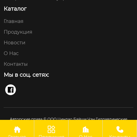
Каталог
Главная
Продукция
Новости
О Нас
Контакты
Мы в соц. сетях:

Авторские права © ООО Циндао Байши Чэн Гидравлические
Технологии Применение




Главная
Продукция
О Нас
Контакты